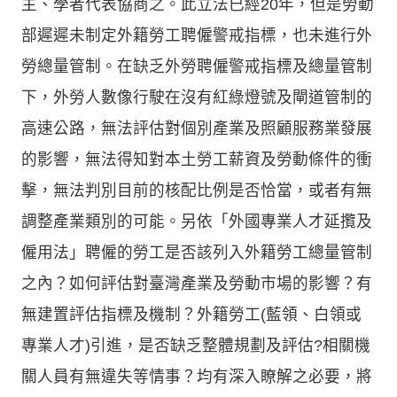
主、學者代表協商之。此立法已經20年，但是勞動
部遲遲未制定外籍勞工聘僱警戒指標，也未進行外
勞總量管制。在缺乏外勞聘僱警戒指標及總量管制
下，外勞人數像行駛在沒有紅綠燈號及閘道管制的
高速公路，無法評估對個別產業及照顧服務業發展
的影響，無法得知對本土勞工薪資及勞動條件的衝
擊，無法判別目前的核配比例是否恰當，或者有無
調整產業類別的可能。另依「外國專業人才延攬及
僱用法」聘僱的勞工是否該列入外籍勞工總量管制
之內？如何評估對臺灣產業及勞動市場的影響？有
無建置評估指標及機制？外籍勞工(藍領、白領或
專業人才)引進，是否缺乏整體規劃及評估?相關機
關人員有無違失等情事？均有深入瞭解之必要，將