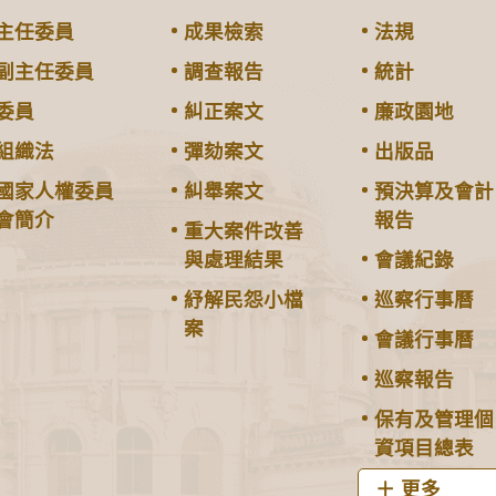
主任委員
成果檢索
法規
副主任委員
調查報告
統計
委員
糾正案文
廉政園地
組織法
彈劾案文
出版品
國家人權委員
糾舉案文
預決算及會計
會簡介
報告
重大案件改善
與處理結果
會議紀錄
紓解民怨小檔
巡察行事曆
案
會議行事曆
巡察報告
保有及管理個
資項目總表
更多