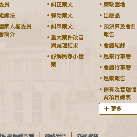
委員
糾正案文
廉政園地
組織法
彈劾案文
出版品
國家人權委員
糾舉案文
預決算及會計
會簡介
報告
重大案件改善
與處理結果
會議紀錄
紓解民怨小檔
巡察行事曆
案
會議行事曆
巡察報告
保有及管理個
資項目總表
更多
隱私權保護政策
聯絡我們
交通資訊