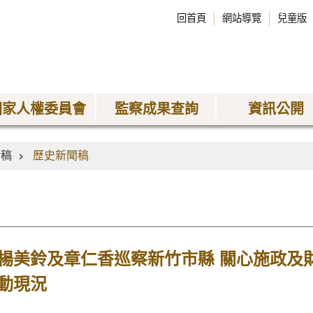
回首頁
網站導覽
兒童版
國家人權委員會
監察成果查詢
資訊公開
聞稿
歷史新聞稿
楊美鈴及章仁香巡察新竹市縣 關心施政及
動現況