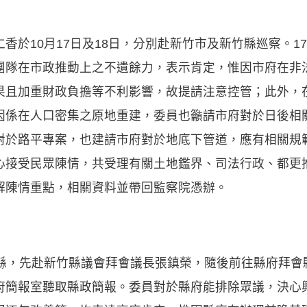
香於10月17日及18日，分別赴新竹市及新竹縣巡察。1
團隊在市政推動上之不遺餘力，表示肯定，惟因市府在非
果且加重財政負擔等不利影響，故提請注意控管；此外，
因係在人口密集之原地重建，委員也籲請市府對於日後相
對於路平專案，也建請市府對於地底下管道，應有相關規
心接受民眾陳情，共受理有關土地鑑界、司法行政、都更推
解陳情重點，相關資料並帶回監察院憑辦。
竹縣，先赴新竹縣議會拜會議長張鎮榮，隨後前往縣府拜會
府簡報室聽取縣政簡報。委員對於縣府能排除眾議，決心