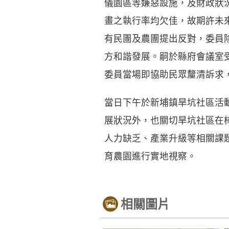
儀園區等嫌惡設施，及財政狀
畫之執行率均欠佳，故期許未
有民團及農團提出反對，委員
方和諧發展。嗣於縣府會議室
委員當場即協助民眾釐清訴求
當日下午於新埔鎮旱坑社區活
展狀況外，也關切旱坑社區在
人力缺乏、產業升級等相關課
育農園進行實地視察。
相關圖片