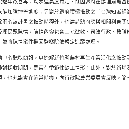
況逐年改善等，均表達高度肯定，惟因縣府在辦理前瞻基
來能加強控管進度；另對於縣府積極推動之「台灣知識經
除關心該計畫之推動時程外，也建請縣府應與相關利害關
受理民眾陳情，陳情內容包含土地徵收、司法行政、教職解
，並將陳情案件攜回監察院依規定追蹤處理。
動中心聽取簡報，以瞭解新竹縣農村再生產業活化之推動
柿餅採收期間，是否有季節性缺工情形；此外，對於新埔
題，也允諾會在適當時機，向行政院農業委員會反映。簡