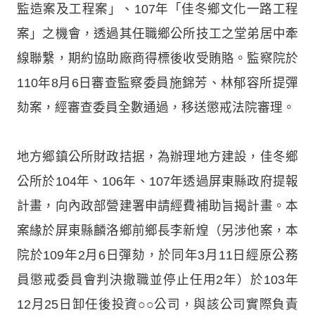
監造案及工程案」、107年「佳冬鄉文化一路工程
案」之機會，透過其任職鄉公所技工之堂弟居中牽
線聯繫，期約協助廠商得標後收受賄賂。監察院於
110年8月6日審查監察委員施錦芳、林郁容所提彈
劾案，經審查委員全數通過，移送懲戒法院審理。
地方鄉鎮公所財政拮据，為辦理地方建設，佳冬鄉
公所於104年、106年、107年透過屏東縣政府提報
計畫，向內政部營建署申請經費補助旨揭計畫。本
案緣於屏東縣麟洛鄉前鄉長李新煌（另涉他案，本
院於109年2月6日彈劾，於同年3月11日經原公務
員懲戒委員會判決撤職並停止任用2年）於103年
12月25日卸任後投資○○公司，與該公司實際負責