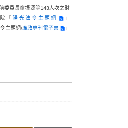
會前委員長童振源等143人次之財
院「
陽光法令主題網
」
光法令主題網/
廉政專刊電子書
」