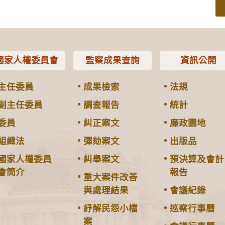
國家人權委員會
監察成果查詢
資訊公開
主任委員
成果檢索
法規
副主任委員
調查報告
統計
委員
糾正案文
廉政園地
組織法
彈劾案文
出版品
國家人權委員
糾舉案文
預決算及會計
會簡介
報告
重大案件改善
與處理結果
會議紀錄
紓解民怨小檔
巡察行事曆
案