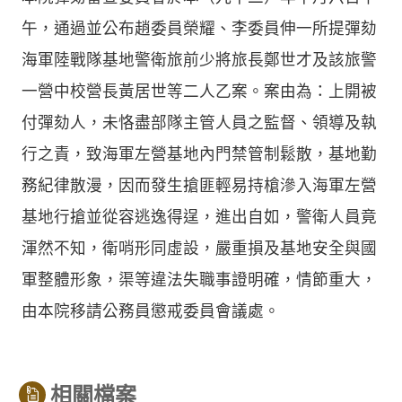
午，通過並公布趙委員榮耀、李委員伸一所提彈劾
海軍陸戰隊基地警衛旅前少將旅長鄭世才及該旅警
一營中校營長黃居世等二人乙案。案由為：上開被
付彈劾人，未恪盡部隊主管人員之監督、領導及執
行之責，致海軍左營基地內門禁管制鬆散，基地勤
務紀律散漫，因而發生搶匪輕易持槍滲入海軍左營
基地行搶並從容逃逸得逞，進出自如，警衛人員竟
渾然不知，衛哨形同虛設，嚴重損及基地安全與國
軍整體形象，渠等違法失職事證明確，情節重大，
由本院移請公務員懲戒委員會議處。
相關檔案