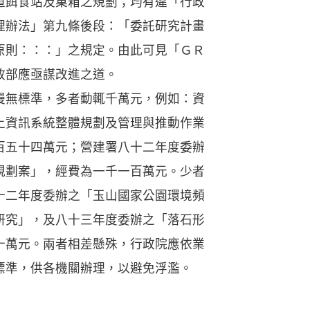
道餌食站及巢箱之規劃；均有違「行政
理辦法」第九條後段：「委託研究計畫
原則：：：」之規定。由此可見「ＧＲ
政部應亟謀改進之道。
無標準，多者動輒千萬元，例如：資
土資訊系統整體規劃及管理與推動作業
百五十四萬元；營建署八十二年度委辦
規劃案」，經費為一千一百萬元。少者
十二年度委辦之「玉山國家公園環境頻
研究」，及八十三年度委辦之「落石形
十萬元。兩者相差懸殊，行政院應依業
標準，供各機關辦理，以避免浮濫。