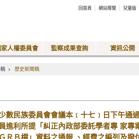
回首頁
網站導覽
兒童版
國家人權委員會
監察成果查詢
資訊公開
聞稿
歷史新聞稿
數民族委員會會議本﹝十七﹞日下午通過
員進利所提「糾正內政部委託學者專 家專
ＧＲＢ檔」資料之通報 、經費之編列及撥