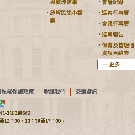
與處理結果
會議紀錄
紓解民怨小檔
巡察行事曆
案
會議行事曆
巡察報告
保有及管理個
資項目總表
更多
隱私權保護政策
聯絡我們
交通資訊
1-3183轉662
2：00，13：30至17：00。