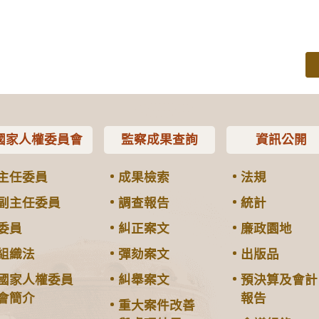
國家人權委員會
監察成果查詢
資訊公開
主任委員
成果檢索
法規
副主任委員
調查報告
統計
委員
糾正案文
廉政園地
組織法
彈劾案文
出版品
國家人權委員
糾舉案文
預決算及會計
會簡介
報告
重大案件改善