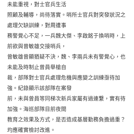
未能重視，對士官兵生活
照顧及輔導，尚待落實。哨所士官兵對突發狀況之
處理欠缺訓練，對周遭事
務警覺心不足，一兵魏大傑、李啟銘于換哨時，上
前欲與曾敏雄交接哨兵，
曾敏雄曾顯猶疑不決，魏、李兩兵未有警覺心，也
未能及時制止曾員舉槍自
裁，部隊對士官兵處理危機與應變之訓練亟待加
強。紀錄顯示該部隊在案發
前，未與曾員等同梯次新兵家屬有過連繫，實有待
加強。海巡部隊目前夜間
教育之效果及方式，是否造成基層勤務負擔過重？
均應確實檢討改進。