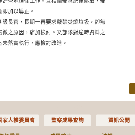
作好營地環保工作。且相關部隊紀律鬆散，部
應即加以導正。
級長官，長期一再要求嚴禁焚燒垃圾，卻無
貫徹之原因，痛加檢討。又部隊對逾時資料之
迄未落實執行，應檢討改進。
國家人權委員會
監察成果查詢
資訊公開