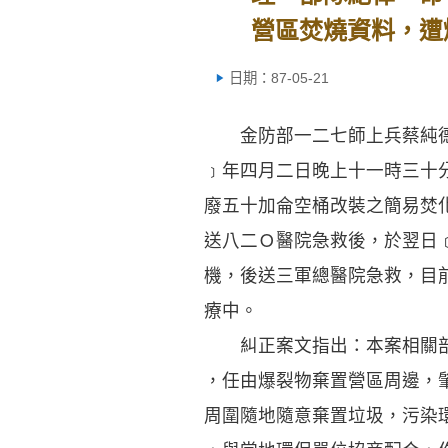
營區焚燒資料，遭
日期：87-05-21
金防部一二七師上兵蔡純德
﹞年四月二日晚上十一時三十
廢五十加侖空桶改裝之簡易焚
送八二Ｏ醫院急救後，於翌日
機，後送三軍總醫院急救，目
療中。
糾正案文指出：本案相關部
，任由爆裂物棄置營區周邊，
周圍隨地隨意棄置垃圾，污染