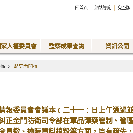
回首頁
網站導覽
兒童版
國家人權委員會
監察成果查詢
資訊公開
聞稿
歷史新聞稿
報委員會會議本﹝二十一﹞日上午通過並
糾正金門防衛司令部在軍品彈藥管制、營區
令貫徹、逾時資料銷毀等方面，均有疏失，