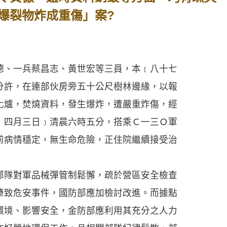
爆裂物炸成重傷」案?
、一兵蔡昌志、黃世宏等三員，本﹝八十七
分許，在連部伙房旁五十公尺樹林邊緣，以報
化爐，焚燒資料，發生爆炸，遭嚴重炸傷，經
﹝四月三日﹞清晨六時五分，搭乘Ｃ一三Ｏ軍
前病情穩定，無生命危險，正住院繼續接受治
隊對軍品械彈管制鬆懈，疏於營區安全檢查
肇致危安事件，國防部應加檢討改進。而據點
環境、影響安全，金防部應利用其充分之人力