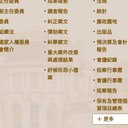
主任委員
成果檢索
法規
副主任委員
調查報告
統計
委員
糾正案文
廉政園地
組織法
彈劾案文
出版品
國家人權委員
糾舉案文
預決算及會計
會簡介
報告
重大案件改善
與處理結果
會議紀錄
紓解民怨小檔
巡察行事曆
案
會議行事曆
巡察報告
保有及管理個
資項目總表
更多