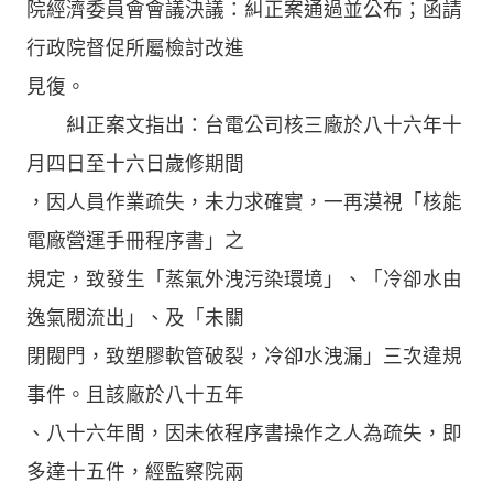
院經濟委員會會議決議：糾正案通過並公布；函請
行政院督促所屬檢討改進
見復。
糾正案文指出：台電公司核三廠於八十六年十
月四日至十六日歲修期間
，因人員作業疏失，未力求確實，一再漠視「核能
電廠營運手冊程序書」之
規定，致發生「蒸氣外洩污染環境」、「冷卻水由
逸氣閥流出」、及「未關
閉閥門，致塑膠軟管破裂，冷卻水洩漏」三次違規
事件。且該廠於八十五年
、八十六年間，因未依程序書操作之人為疏失，即
多達十五件，經監察院兩