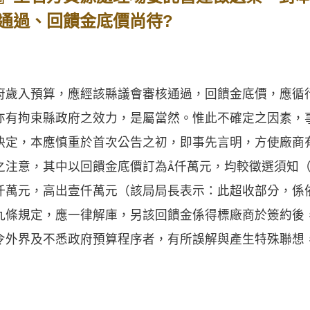
通過、回饋金底價尚待?
入預算，應經該縣議會審核通過，回饋金底價，應循
亦有拘束縣政府之效力，是屬當然。惟此不確定之因素，
決定，本應慎重於首次公告之初，即事先言明，方使廠商
之注意，其中以回饋金底價訂為仟萬元，均較徵選須知
仟萬元，高出壹仟萬元（該局局長表示：此超收部分，係
九條規定，應一律解庫，另該回饋金係得標廠商於簽約後
令外界及不悉政府預算程序者，有所誤解與產生特殊聯想