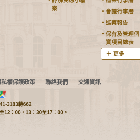
紓解民怨小檔
巡察行事曆
案
會議行事曆
巡察報告
保有及管理個
資項目總表
更多
隱私權保護政策
聯絡我們
交通資訊
1-3183轉662
2：00，13：30至17：00。