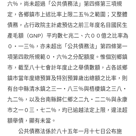
六％，尚未超過「公共債務法」第四條第三項規
定，各鄉鎮市上述比率上限二五％之範圍；又整體
債務，占行政院主計處預估之前三年度名目國民生
產毛額（GNP）平均數七兆二、六００億之比率為
０‧一三％，亦未超出「公共債務法」第四條第一
項第四款所規範０‧六％之分配額度。惟個別鄉鎮
市，截至八十七會計年度止之舉債數額，占各該鄉
鎮市當年度總預算及特別預算歲出總額之比率，則
有台中縣清水鎮之三一‧八三％與梧棲鎮之三八‧
九二％，以及台南縣歸仁鄉之二九‧二二％與永康
市之一０三‧七二％，均已逾越法定上限，違法超
額舉債，顯有未當。
公共債務法係於八十五年一月十七日公布施