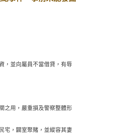
集資，並向屬員不當借貸，有辱
公關之用，嚴重損及警察整體形
用民宅，闢室聚賭，並縱容其妻