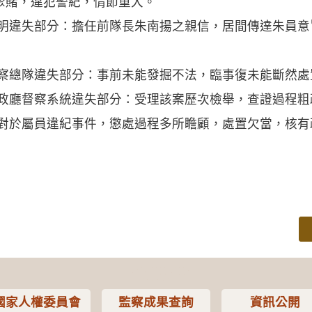
聚賭，違犯警紀，情節重大。
慧明違失部分：擔任前隊長朱南揚之親信，居間傳達朱員
警察總隊違失部分：事前未能發掘不法，臨事復未能斷然處
警政廳督察系統違失部分：受理該案歷次檢舉，查證過程粗
：對於屬員違紀事件，懲處過程多所瞻顧，處置欠當，核有
國家人權委員會
監察成果查詢
資訊公開