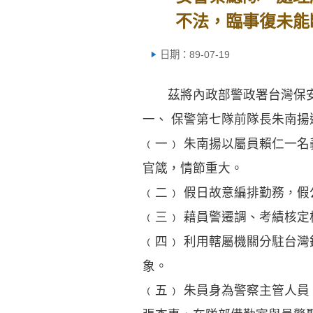
不法，臨事復未能
日期：89-07-19
茲將內政部警政署台灣保安
一、 保警第七隊前隊長朱南揚
﹙一﹚ 朱南揚以屬員賴仁一
官箴，情節重大。
﹙二﹚ 假日故意編排勤務，
﹙三﹚ 藉員警遷調、考績核
﹙四﹚ 利用轄屬機關分駐台
象。
﹙五﹚ 朱員身為警察主管人