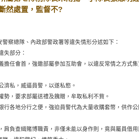
斷然處置，監督不?
警察總隊、內政部警政署等違失情形分述如下：
違失部分：
名義擔任會首，強邀部屬參加互助會，以違反常情之方式
假公濟私，威逼員警，以遂私慾。
定權勢，要求部屬送禮及餽贈，牟取私利不貲。
灣銀行各地分行之便，強迫員警代為大量收購套幣，供作
員，肩負查緝賭博職責，非僅未能以身作則，竟與屬員借