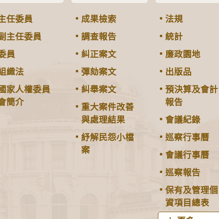
主任委員
成果檢索
法規
副主任委員
調查報告
統計
委員
糾正案文
廉政園地
組織法
彈劾案文
出版品
國家人權委員
糾舉案文
預決算及會計
會簡介
報告
重大案件改善
與處理結果
會議紀錄
紓解民怨小檔
巡察行事曆
案
會議行事曆
巡察報告
保有及管理個
資項目總表