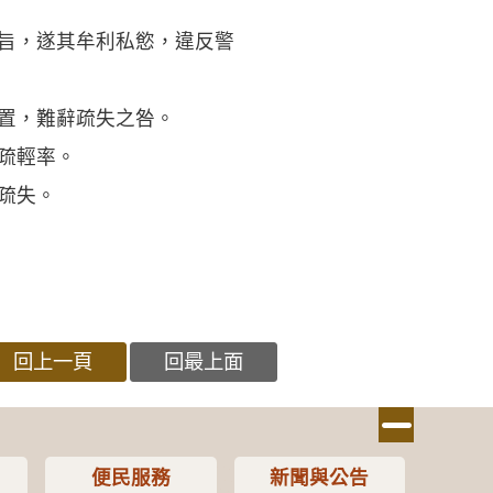
意旨，遂其牟利私慾，違反警
置，難辭疏失之咎。
疏輕率。
疏失。
回上一頁
回最上面
便民服務
新聞與公告