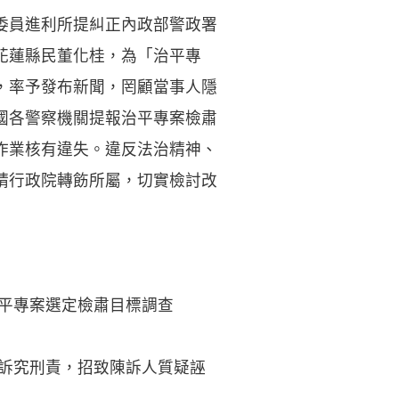
委員進利所提糾正內政部警政署
花蓮縣民董化桂，為「治平專
，率予發布新聞，罔顧當事人隱
國各警察機關提報治平專案檢肅
作業核有違失。違反法治精神、
請行政院轉飭所屬，切實檢討改
平專案選定檢肅目標調查
訴究刑責，招致陳訴人質疑誣