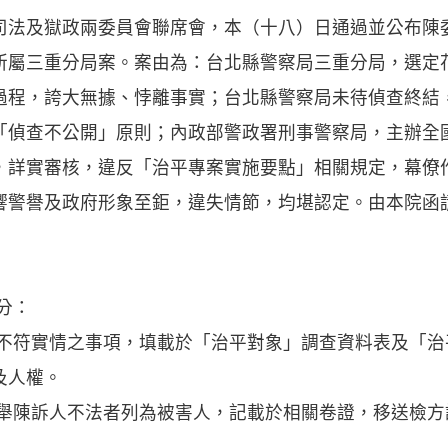
及獄政兩委員會聯席會，本（十八）日通過並公布陳
所屬三重分局案。案由為：台北縣警察局三重分局，選定
過程，誇大無據、悖離事實；台北縣警察局未待偵查終結
「偵查不公開」原則；內政部警政署刑事警察局，主辦全
，詳實審核，違反「治平專案實施要點」相關規定，幕僚
響警譽及政府形象至鉅，違失情節，均堪認定。由本院函
分：
符實情之事項，填載於「治平對象」調查資料表及「治
及人權。
陳訴人不法者列為被害人，記載於相關卷證，移送檢方