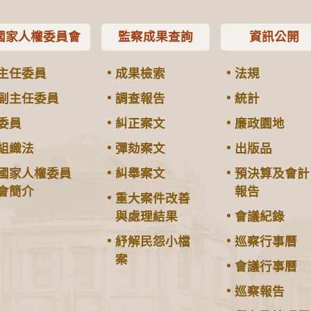
國家人權委員會
監察成果查詢
資訊公開
主任委員
成果檢索
法規
副主任委員
調查報告
統計
委員
糾正案文
廉政園地
組織法
彈劾案文
出版品
國家人權委員
糾舉案文
預決算及會計
會簡介
報告
重大案件改善
與處理結果
會議紀錄
紓解民怨小檔
巡察行事曆
案
會議行事曆
巡察報告