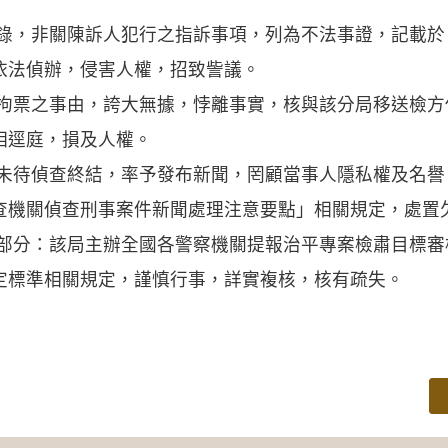
，非關陳訴人犯行之指訴事項，列為不法事證，記載於
依法偵辦，侵害人權，招致訾議。
票之事由，誇大無據，悖離事實，核與該分局移送檢方
相逕庭，損及人權。
局未待偵查終結，率予發布新聞，罔顧當事人隱私權及名
查機關偵查刑事案件新聞處理注意要點」相關規定，處置
局部分：該局主辦全國各警察機關提報治平專案檢肅目標
定標準相關規定，謹慎行事，詳實複核，核有疏失。