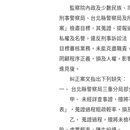
監察院內政及少數民族、司法
刑事警察局、台北縣警察局及
案」檢肅目標，其蒐證、提報
私權及名譽，違反刑事訴訟法
目標審核業務，未能克盡職責
罔顧程序正義，損及人權，影
進見復。
糾正案文指出下列缺失：
一、 台北縣警察局三重分局部
甲、 未經詳查事證，擅將不
表」，蒐證過程粗疏輕率，損
乙、 蒐證過程，擅將未檢舉
陷，處置輕率，肇生紛擾。