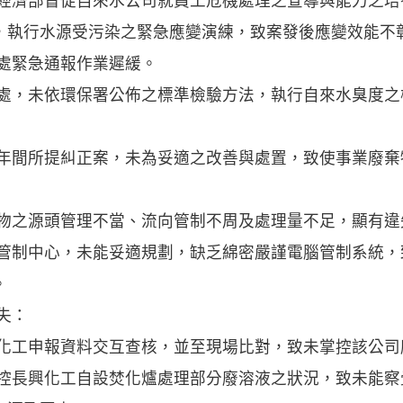
請經濟部督促自來水公司就員工危機處理之宣導與能力之
，執行水源受污染之緊急應變演練，致案發後應變效能不
理處緊急通報作業遲緩。
理處，未依環保署公佈之標準檢驗方法，執行自來水臭度之
六年間所提糾正案，未為妥適之改善與處置，致使事業廢
棄物之源頭管理不當、流向管制不周及處理量不足，顯有違
物管制中心，未能妥適規劃，缺乏綿密嚴謹電腦管制系統
。
失：
興化工申報資料交互查核，並至現場比對，致未掌控該公司
掌控長興化工自設焚化爐處理部分廢溶液之狀況，致未能