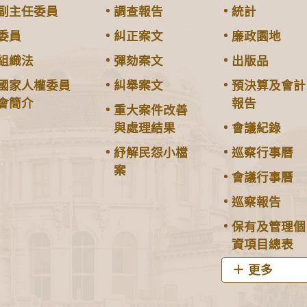
副主任委員
調查報告
統計
委員
糾正案文
廉政園地
組織法
彈劾案文
出版品
國家人權委員
糾舉案文
預決算及會計
會簡介
報告
重大案件改善
與處理結果
會議紀錄
紓解民怨小檔
巡察行事曆
案
會議行事曆
巡察報告
保有及管理個
資項目總表
更多