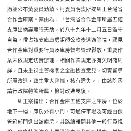
過並公布黃委員勤鎮、柯委員明謀所提糾正台灣省
合作金庫案。案由為：「台灣省合作金庫所屬五權
支庫出納襄理張天助，於八十九年十二月五日監守
自盜，侵占該支庫庫房鉅額公款後逃逸等情，顯見
合作金庫對重要行員及庫房督考管理鬆散，重要作
業未依規定切實辦理，相關作業規定亦有欠明確周
詳，且未重視主管機關之金融檢查意見，切實督導
所屬改進，致生重大弊端，核有違失。」由該院函
請行政院轉飭所屬，檢討改進見復。
糾正案指出：合作金庫五權支庫之庫房，位於
地下一樓，庫房外有小門，可通停車場及可經由保
管箱部門進出該庫房，其路線離開其他一般行員視