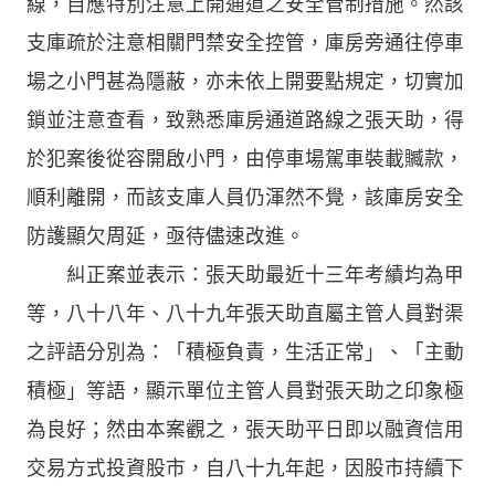
線，自應特別注意上開通道之安全管制措施。然該
支庫疏於注意相關門禁安全控管，庫房旁通往停車
場之小門甚為隱蔽，亦未依上開要點規定，切實加
鎖並注意查看，致熟悉庫房通道路線之張天助，得
於犯案後從容開啟小門，由停車場駕車裝載贓款，
順利離開，而該支庫人員仍渾然不覺，該庫房安全
防護顯欠周延，亟待儘速改進。
糾正案並表示：張天助最近十三年考績均為甲
等，八十八年、八十九年張天助直屬主管人員對渠
之評語分別為：「積極負責，生活正常」、「主動
積極」等語，顯示單位主管人員對張天助之印象極
為良好；然由本案觀之，張天助平日即以融資信用
交易方式投資股市，自八十九年起，因股市持續下