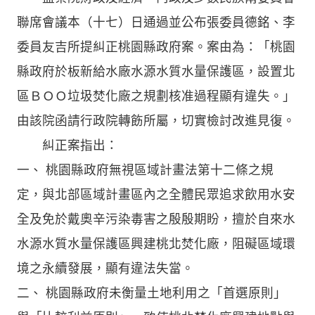
聯席會議本（十七）日通過並公布張委員德銘、李
委員友吉所提糾正桃園縣政府案。案由為：「桃園
縣政府於板新給水廠水源水質水量保護區，設置北
區ＢＯＯ垃圾焚化廠之規劃核准過程顯有違失。」
由該院函請行政院轉飭所屬，切實檢討改進見復。
糾正案指出：
一、 桃園縣政府無視區域計畫法第十二條之規
定，與北部區域計畫區內之全體民眾追求飲用水安
全及免於戴奧辛污染毒害之殷殷期盼，擅於自來水
水源水質水量保護區興建桃北焚化廠，阻礙區域環
境之永續發展，顯有違法失當。
二、 桃園縣政府未衡量土地利用之「首選原則」