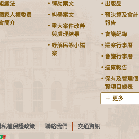
組織法
彈劾案文
出版品
國家人權委員
糾舉案文
預決算及會計
會簡介
報告
重大案件改善
與處理結果
會議紀錄
紓解民怨小檔
巡察行事曆
案
會議行事曆
巡察報告
保有及管理個
資項目總表
更多
隱私權保護政策
聯絡我們
交通資訊