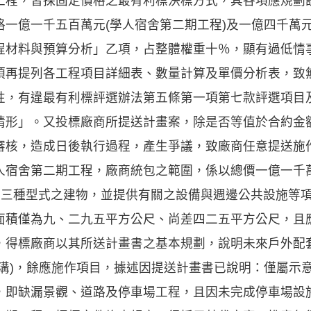
，皆採固定價格之最有利標決標方式，其各項應規劃
一億一千五百萬元(學人宿舍第二期工程)及一億四千萬元
程材料與預算分析」乙項，占整體權重十％，顯有過低情
須再提列各工程項目詳細表、數量計算及單價分析表，致
性，有違最有利標評選辦法第五條第一項第七款評選項目
情形」。又投標廠商所提送計畫案，除是否等值於合約金
審核，造成日後執行過程，產生爭議，致廠商任意提送施
舍第二期工程，廠商統包之範圍，係以總價一億一千
等三種型式之建物，並提供有關之設備與週邊公共設施等
面積僅為九、二九五平方公尺、尚差四二五平方公尺，且應
，得標廠商以其所送計畫書之基本規劃，說明未來戶外配
明溝)，餘應施作項目，據述因提送計畫書已說明：僅屬示
，即缺漏景觀、道路及停車場工程，且因未完成停車場設