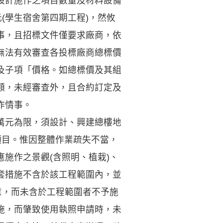
設計施作之項目數量及材料設備
(學生宿舍第四期工程)，然攸
事，且招標文件僅要求廠商，依
無法有效審查各投標廠商總標價
及子項「價格。如總標價及其組
額，未經審查外，且合約訂定及
作情事。
萬元為限，須設計、興建總樓地
項目。惟因整體作業疏失不當，
施作之景觀(含照明、植栽)、
套措施不含於該工程範圍內，並
意，而未含於工程範圍者不予施
施，而肇致使用執照申請時，未