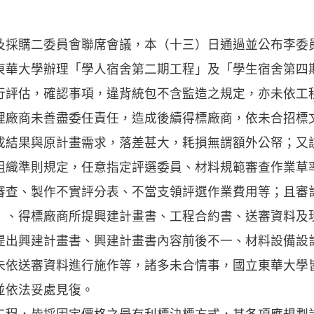
購二委員會聯席會議，本（十三）日通過並公布李委
東華大學辦理「學人宿舍第二期工程」及「學生宿舍第四
行評估，確認事項，違背統包不含監造之規定，亦未依工
理廠商未善盡委任責任，造成後續得標廠商，依未合招標
成結果與原計畫需求，落差甚大，耗損無謂額外公帑；又
組織準則規定，任意指定評選委員、材料規範審查作業草
審查、製作不實評分表、不當支領評選作業費用等；且審
」、得標廠商所提興建計畫書、工程合約書、送審資料及
提出興建計畫書、興建計畫書內容前後不一、材料設備設
未依送審資料進行施作等，諸多未合情事，國立東華大學
並依法妥處見復。