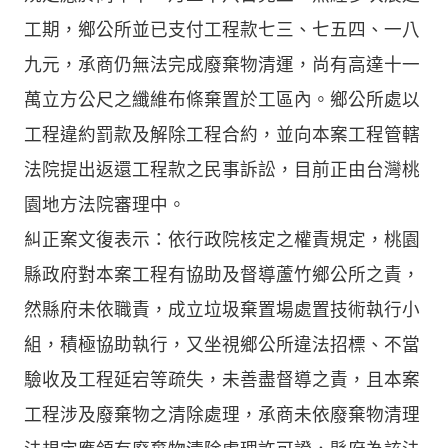
工期，鄉公所並已支付工程款七三、七五四、一八
九元，承商仍無法完成廢棄物清運，尚有高達十一
萬立方公尺之纖維布條棄置於工區內。鄉公所處以
工程違約罰款及解除工程合約，並向本案工程管轄
法院提出返還工程款之民事訴訟，目前正由台灣桃
園地方法院審理中。
糾正案文復表示：依行政院核定之權責規定，桃園
縣政府對本案工程有協助及督導蘆竹鄉公所之責，
然縣府未依職責，成立垃圾棄置場處置技術執行小
組，積極協助執行，又坐視鄉公所違法招標、不當
驗收及工程延宕等疏失，未善盡督導之責，且本案
工程涉及廢棄物之清除處理，承商未依廢棄物清理