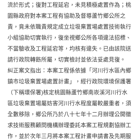
流於形式；復對工程延宕，未見積極處置作為；桃
園縣政府對本案工程有協助及督導蘆竹鄉公所之
責，竟未依職責規定成立垃圾棄置場處置技術執行
小組協助切實執行，復坐視鄉公所各項違法招標、
不當驗收及工程延宕等，均核有違失。已由該院送
請行政院轉飭所屬，切實檢討並依法妥處見復。
糾正案文指出：本案工程係依據「河川行水區內鄉
鎮市垃圾棄置場處置計畫」，經行政院環境保護署
（下稱環保署)核定桃園縣蘆竹鄉南崁溪河川行水
區垃圾棄置場屬妨害河川行水程度屬較嚴重者，須
全數移除，鄉公所乃於八十七年十二月辦理公開徵
求技術服務顧問機構辦理委託本案工程規劃協辦工
作，並於次年三月將本案工程計畫申請書及先期服