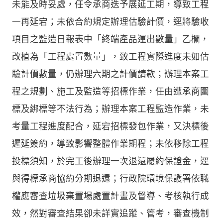
未能及時妥處，任令承商迭予展延工期，導致工程
一再延宕；未依合約規定辦理估驗計價，逕將驗收
項目之監造日報表中「終端產品運出數量」乙欄，
改植為「工程處置數量」，致工程實際進度未如估
驗計價數量，仍辦理六期之計價請款；辦理本案工
程之規劃、施工及監造等招標作業，任由遭承商圍
標及綁標等不法行為；辦理本案工程監造作業，未
考量工程進度配合，延宕招標發包作業，又決標後
遲延簽約，導致影響整體作業期程；未依移除工程
投標須知，於完工後辦理一次退還履約保證金，逕
與得標承商協約分期退還；行政院環境保護署依職
權應審查垃圾棄置場處置計畫及督導、考核執行成
效，然對審查結果卻未詳實追蹤、管考，審查機制