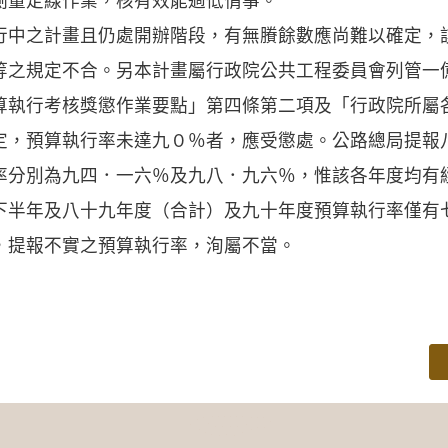
測量定線作業，核有效能過低情事。
行中之計畫且仍處開辦階段，有無賸餘數應尚難以確定，
等之規定不合。另本計畫屬行政院公共工程委員會列管一
算執行考核獎懲作業要點」第四條第二項及「行政院所屬
定，預算執行率未達九０％者，應受懲處。公路總局提報
率分別為九四．一六％及九八．九六％，惟該各年度均有
下半年及八十九年度（合計）及九十年度預算執行率僅有
，提報不實之預算執行率，洵屬不當。