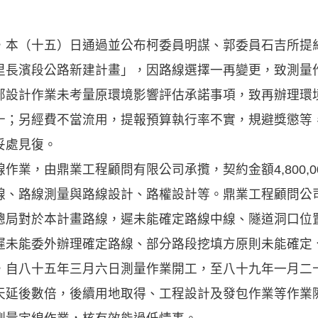
，本（十五）日通過並公布柯委員明謀、郭委員石吉所提
里長濱段公路新建計畫」，因路線選擇一再變更，致測量
部設計作業未考量原環境影響評估承諾事項，致再辦理環
十；另經費不當流用，提報預算執行率不實，規避獎懲等
妥處見復。
作業，由鼎業工程顧問有限公司承攬，契約金額4,800,
線、路線測量與路線設計、路權設計等。鼎業工程顧問公
總局對於本計畫路線，遲未能確定路線中線、隧道洞口位
遲未能委外辦理確定路線、部分路段挖填方原則未能確定
，自八十五年三月六日測量作業開工，至八十九年一月二
天延後數倍，後續用地取得、工程設計及發包作業等作業