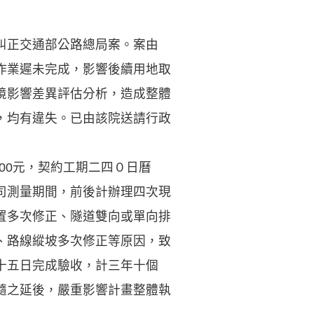
糾正交通部公路總局案。案由
作業遲未完成，影響後續用地取
境影響差異評估分析，造成整體
，均有違失。已由該院送請行政
000元，契約工期二四０日曆
司測量期間，前後計辦理四次現
置多次修正、隧道雙向或單向排
、路線縱坡多次修正等原因，致
十五日完成驗收，計三年十個
隨之延後，嚴重影響計畫整體執