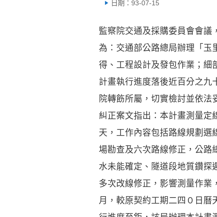
日期：93-07-15
監察院交通及採購委員會會議
為：交通部公路總局辦理「玉
得、工程設計及發包作業；細
計畫執行進度落後近百分之九
院轉飭所屬，切實檢討並依法
糾正案文指出：本計畫測量定線
天，工作內容包括路線規劃選
場勘查及六次路線修正，公路
水未能確定、隧道段地質鑽探
多次改線修正，影響測量作業
月，較原契約工期二四０日曆