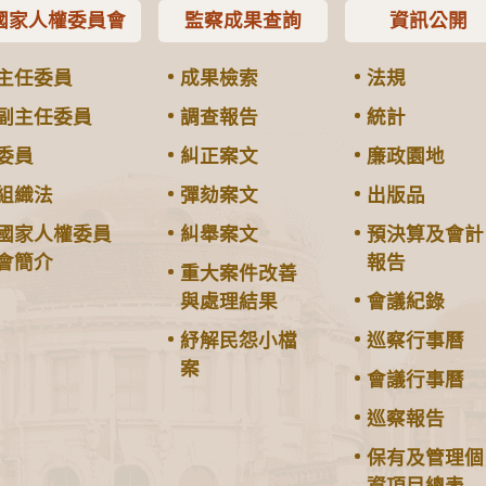
國家人權委員會
監察成果查詢
資訊公開
主任委員
成果檢索
法規
副主任委員
調查報告
統計
委員
糾正案文
廉政園地
組織法
彈劾案文
出版品
國家人權委員
糾舉案文
預決算及會計
會簡介
報告
重大案件改善
與處理結果
會議紀錄
紓解民怨小檔
巡察行事曆
案
會議行事曆
巡察報告
保有及管理個
資項目總表