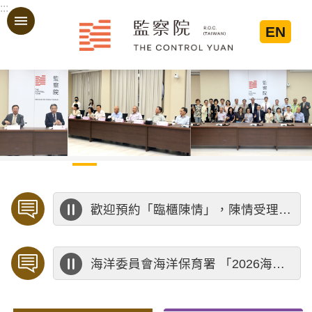
:::
跳到主要內容區塊
EN
:::
歡迎預約「臨櫃陳情」，陳情受理中心將優先排定人員與您接談，釐清案情爭點後收案處理，以節省您的寶貴時間。
海洋委員會海洋保育署 「2026海洋保育創意短影音競賽」活動