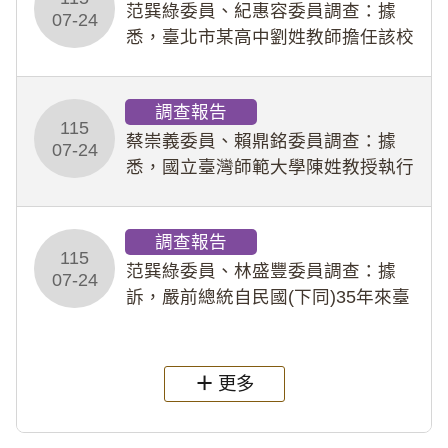
事件處理會議（下
范巽綠委員、紀惠容委員調查：據
07-24
悉，臺北市某高中劉姓教師擔任該校
專題指導教師及組長，詎假借管教名
義，多次要求該校某生依其指示，自
調查報告
行拍攝特定樣態性影像並以手機傳送
115
劉師。該生因畏懼成
蔡崇義委員、賴鼎銘委員調查：據
07-24
悉，國立臺灣師範大學陳姓教授執行
多件人體研究計畫，其採集及運用血
液樣本，疑違反「人體研究法」及學
調查報告
術倫理等情案調查報告。(115教調
115
31)
范巽綠委員、林盛豐委員調查：據
07-24
訴，嚴前總統自民國(下同)35年來臺
後即居住於重慶寓所(即國定古蹟嚴家
淦故居)，迨至嚴前總統及其夫人相繼
過世後，總統府於89年間函請其家屬
更多
繼續留住