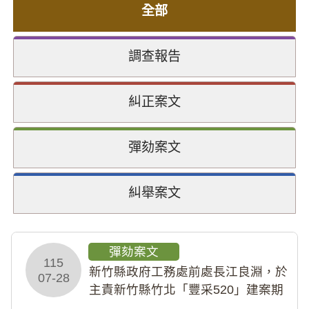
全部
調查報告
糾正案文
彈劾案文
糾舉案文
彈劾案文
115
新竹縣政府工務處前處長江良淵，於
07-28
主責新竹縣竹北「豐采520」建案期
間，藏匿鉅額來源不明財產現金新臺