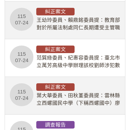
幣1,483萬餘元，並長期收受建商餽
糾正案文
贈；復罔顧公共安全，圖利默許建商
115
王幼玲委員、賴鼎銘委員提：教育部
於停工期間
07-24
對於所屬法制處同仁長期遭受主管職
場不法侵害情事，未能及時察覺、有
效介入及妥為處理，顯未善盡「公務
糾正案文
人員保障法」及「職業安全衛生法」
115
所定維護公務人員
范巽綠委員、紀惠容委員提：臺北市
07-24
立萬芳高級中學辦理該校劉師涉犯數
位性剝削事件，於第一線校園性別事
件調查、審議及申復程序中，喪失專
糾正案文
業把關與糾錯功能，不僅首份調查報
115
告漏未審酌師生不
葉大華委員、田秋堇委員提：雲林縣
07-24
立西螺國民中學（下稱西螺國中）廖
姓專任教師（下稱廖師）、蔡姓鐘點
教練（下稱蔡教練）涉體罰及不當管
調查報告
教羽球隊學生等行為，歷經該校校園
115