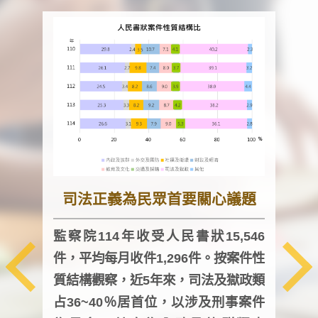
司法正義為民眾首要關心議題
監察院114年收受人民書狀15,546
件，平均每月收件1,296件。按案件性
監察
質結構觀察，近5年來，司法及獄政類
均每
占36~40％居首位，以涉及刑事案件
證，