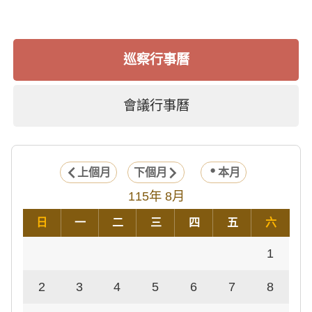
巡察行事曆
會議行事曆
上個月
下個月
本月
115年 8月
日
一
二
三
四
五
六
1
2
3
4
5
6
7
8