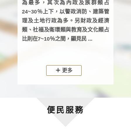
為最多，其次為內政及族群類占
調卷
24~30％上下，以警政消防、建築管
詢會
理及土地行政為多。另財政及經濟
次及
類、社福及衛環類與教育及文化類占
審議
比則在7~10％之間，顯見民 ...
人，
政機關
更多
便民服務