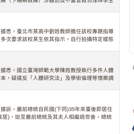
教練（下稱蔡教練）涉體罰及不當管教羽球隊學生
理會議（下
：據悉，臺北市某高中劉姓教師擔任該校專題指導
，多次要求該校某生依其指示，自行拍攝特定樣態
生因畏懼成
：據悉，國立臺灣師範大學陳姓教授執行多件人體
樣本，疑違反「人體研究法」及學術倫理等情案調
據訴，嚴前總統自民國(下同)35年來臺後即居住
故居)，迨至嚴前總統及其夫人相繼過世後，總統
住