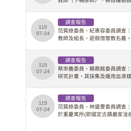
教師（下稱廖師）、蔡姓鐘點
等行為，歷經該校校園事件處
調查報告
115
范巽綠委員、紀惠容委員調查
07-24
教師及組長，詎假借管教名義
性影像並以手機傳送劉師。該
調查報告
115
蔡崇義委員、賴鼎銘委員調查
07-24
研究計畫，其採集及運用血液
查報告。(115教調31)
調查報告
115
范巽綠委員、林盛豐委員調查：
07-24
於重慶寓所(即國定古蹟嚴家淦
府於89年間函請其家屬繼續留