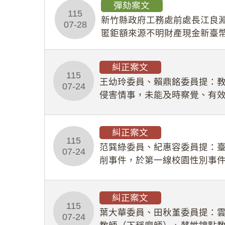
彈劾案文
115
新竹縣政府工務處前處長江良淵
07-28
匿鉅額來源不明財產現金新臺幣
共安全，圖利默許建商於停工
糾正案文
115
王幼玲委員、賴鼎銘委員提：
07-24
侵害情事，未能及時察覺、有
及「職業安全衛生法」所定維
糾正案文
115
范巽綠委員、紀惠容委員提：
07-24
削事件，於第一線校園性別事
功能，不僅首份調查報告漏未
糾正案文
115
葉大華委員、田秋堇委員提：
07-24