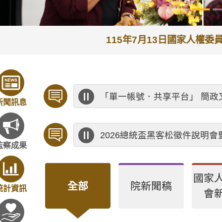
115年7月13日國家人權
「單一帳號．共享平台」 簡政
新聞訊息
2026總統盃黑客松徵件說明
監察成果
國家
全部
院新聞稿
統計資訊
會