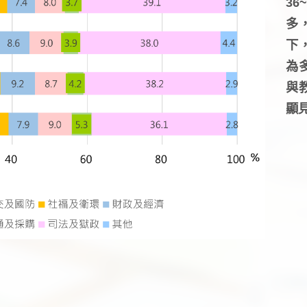
3
多
下
為
與
顯見