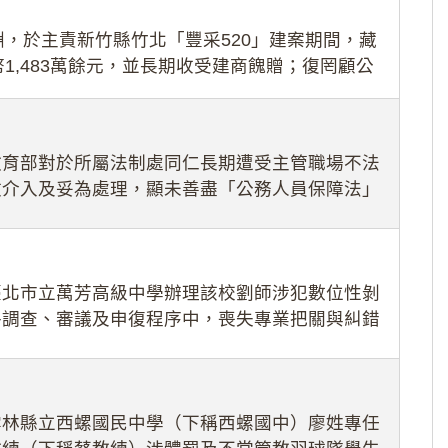
，於主責新竹縣竹北「豐采520」建案期間，藏
1,483萬餘元，並長期收受建商餽贈；復罔顧公
期間
教育部對於所屬法制處同仁長期遭受主管職場不法
效介入及妥為處理，顯未善盡「公務人員保障法」
護公務人員
臺北市立萬芳高級中學辦理該校劉師涉犯數位性剝
件調查、審議及申復程序中，喪失專業把關與糾錯
審酌師生不
雲林縣立西螺國民中學（下稱西螺國中）廖姓專任