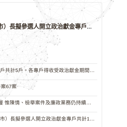
公告本院許可115年直轄市議員、縣（市）議員、鄉（鎮、市）長擬參選人開立政治獻金專戶共計8戶。各專戶得收受政治獻金期間為自專戶許可設立日起至115年11月27日止，專戶名冊詳如附件。
5戶。各專戶得收受政治獻金期間為自...
案67案
 惟陳情、檢舉案件及廉政業務仍持續受理
擬參選人開立政治獻金專戶共計12戶...