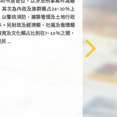
6~40％居首位，以涉及刑事案件為最
，其次為內政及族群類占24~30％上
，以警政消防、建築管理及土地行政
多。另財政及經濟類、社福及衛環類
教育及文化類占比則在7~10％之間，
民 ...