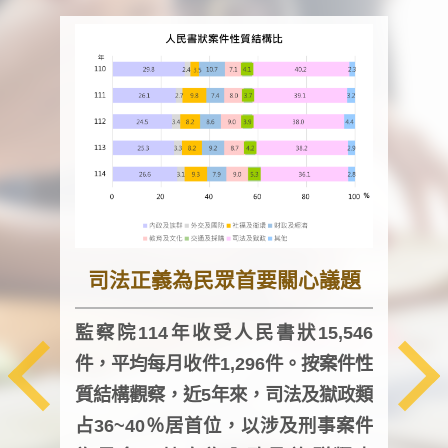
司法正義為民眾首要關心議題
監察院114年收受人民書狀15,546
件，平均每月收件1,296件。按案件性
監察
質結構觀察，近5年來，司法及獄政類
均每
占36~40％居首位，以涉及刑事案件
證，