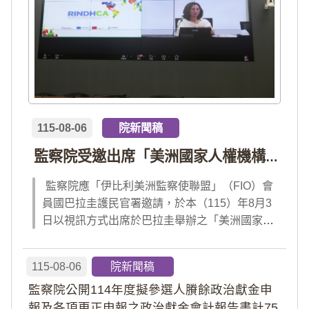
115-08-06
院新聞稿
監察院受邀出席「美洲國家人權機構網絡」年會 分享我國氣候災害防治經驗 打造國際永續韌性
監察院應「伊比利美洲監察使聯盟」（FIO）會
員國巴拉圭護民官署邀請，於本（115）年8月3
日以視訊方式出席於巴拉圭舉辦之「美洲國家人
權機構網絡」（RINDHCA）年會，並發表專題
報告，就美洲地區環境災害、氣候緊急狀態與人
115-08-06
院新聞稿
權風險等議題，與拉美地區監察機構、護民官署
監察院公開114年度擬參選人賸餘政治獻金申
及紅十字國際委員會、原住民社區支持組織...
報及各項更正申報之政治獻金會計報告書計75