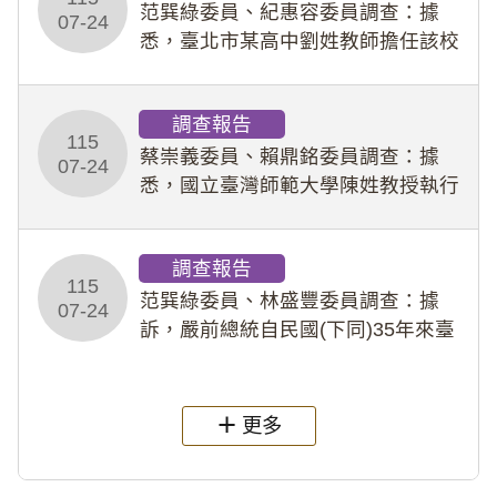
事件處理會議（下
范巽綠委員、紀惠容委員調查：據
07-24
悉，臺北市某高中劉姓教師擔任該校
專題指導教師及組長，詎假借管教名
義，多次要求該校某生依其指示，自
調查報告
行拍攝特定樣態性影像並以手機傳送
115
劉師。該生因畏懼成
蔡崇義委員、賴鼎銘委員調查：據
07-24
悉，國立臺灣師範大學陳姓教授執行
多件人體研究計畫，其採集及運用血
液樣本，疑違反「人體研究法」及學
調查報告
術倫理等情案調查報告。(115教調
115
31)
范巽綠委員、林盛豐委員調查：據
07-24
訴，嚴前總統自民國(下同)35年來臺
後即居住於重慶寓所(即國定古蹟嚴家
淦故居)，迨至嚴前總統及其夫人相繼
過世後，總統府於89年間函請其家屬
更多
繼續留住