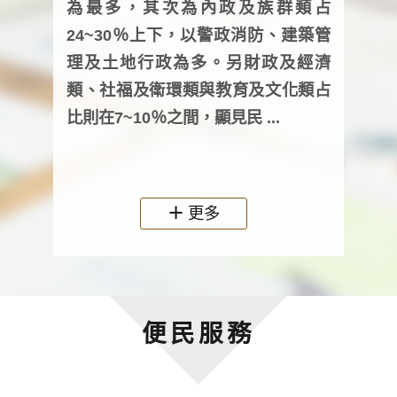
為最多，其次為內政及族群類占
調卷
24~30％上下，以警政消防、建築管
詢會
理及土地行政為多。另財政及經濟
次及
類、社福及衛環類與教育及文化類占
審議
比則在7~10％之間，顯見民 ...
人，
政機關
更多
便民服務