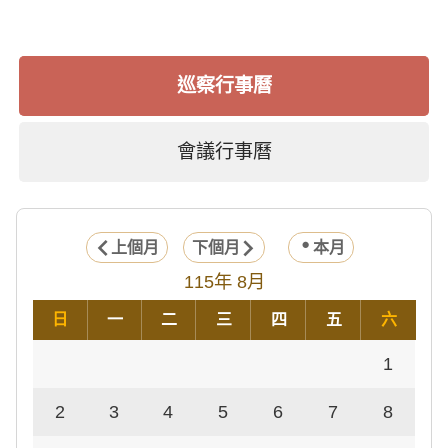
巡察行事曆
會議行事曆
上個月
下個月
本月
115年 8月
日
一
二
三
四
五
六
1
2
3
4
5
6
7
8