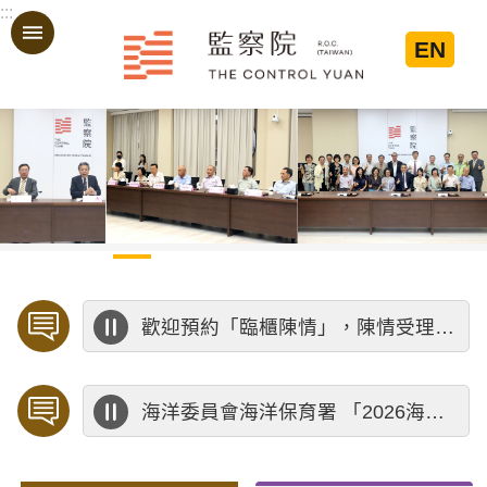
:::
跳到主要內容區塊
EN
:::
歡迎預約「臨櫃陳情」，陳情受理中心將優先排定人員與您接談，釐清案情爭點後收案處理，以節省您的寶貴時間。
海洋委員會海洋保育署 「2026海洋保育創意短影音競賽」活動