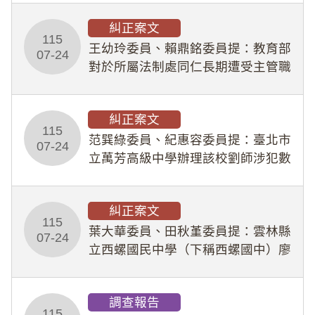
幣1,483萬餘元，並長期收受建商餽
糾正案文
贈；復罔顧公共安全，圖利默許建商
115
王幼玲委員、賴鼎銘委員提：教育部
於停工期間
07-24
對於所屬法制處同仁長期遭受主管職
場不法侵害情事，未能及時察覺、有
效介入及妥為處理，顯未善盡「公務
糾正案文
人員保障法」及「職業安全衛生法」
115
所定維護公務人員
范巽綠委員、紀惠容委員提：臺北市
07-24
立萬芳高級中學辦理該校劉師涉犯數
位性剝削事件，於第一線校園性別事
件調查、審議及申復程序中，喪失專
糾正案文
業把關與糾錯功能，不僅首份調查報
115
告漏未審酌師生不
葉大華委員、田秋堇委員提：雲林縣
07-24
立西螺國民中學（下稱西螺國中）廖
姓專任教師（下稱廖師）、蔡姓鐘點
教練（下稱蔡教練）涉體罰及不當管
調查報告
教羽球隊學生等行為，歷經該校校園
115