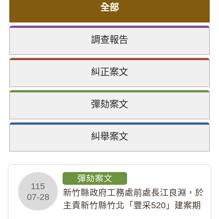
全部
調查報告
糾正案文
彈劾案文
糾舉案文
彈劾案文
115
新竹縣政府工務處前處長江良淵，於
07-28
主責新竹縣竹北「豐采520」建案期
間，藏匿鉅額來源不明財產現金新臺