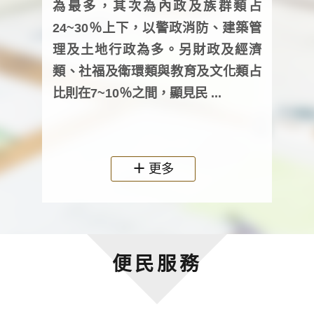
為最多，其次為內政及族群類占
調卷
24~30％上下，以警政消防、建築管
詢會
理及土地行政為多。另財政及經濟
次及
類、社福及衛環類與教育及文化類占
審議
比則在7~10％之間，顯見民 ...
人，
政機關
更多
便民服務