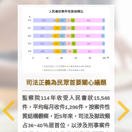
司法正義為民眾首要關心議題
監察院114年收受人民書狀15,546
件，平均每月收件1,296件。按案件性
監察
質結構觀察，近5年來，司法及獄政類
均每
占36~40％居首位，以涉及刑事案件
證，