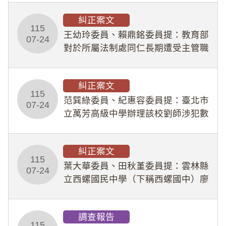
幣1,483萬餘元，並長期收受建商餽
糾正案文
贈；復罔顧公共安全，圖利默許建商
115
王幼玲委員、賴鼎銘委員提：教育部
於停工期間
07-24
對於所屬法制處同仁長期遭受主管職
場不法侵害情事，未能及時察覺、有
效介入及妥為處理，顯未善盡「公務
糾正案文
人員保障法」及「職業安全衛生法」
115
所定維護公務人員
范巽綠委員、紀惠容委員提：臺北市
07-24
立萬芳高級中學辦理該校劉師涉犯數
位性剝削事件，於第一線校園性別事
件調查、審議及申復程序中，喪失專
糾正案文
業把關與糾錯功能，不僅首份調查報
115
告漏未審酌師生不
葉大華委員、田秋堇委員提：雲林縣
07-24
立西螺國民中學（下稱西螺國中）廖
姓專任教師（下稱廖師）、蔡姓鐘點
教練（下稱蔡教練）涉體罰及不當管
調查報告
教羽球隊學生等行為，歷經該校校園
115