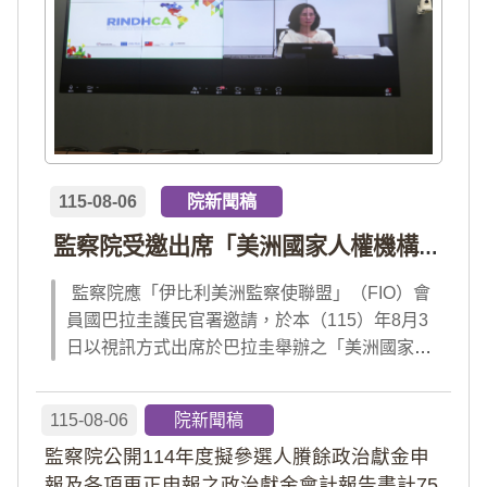
115-08-06
院新聞稿
監察院受邀出席「美洲國家人權機構網絡」年會 分享我國氣候災害防治經驗 打造國際永續韌性
監察院應「伊比利美洲監察使聯盟」（FIO）會
員國巴拉圭護民官署邀請，於本（115）年8月3
日以視訊方式出席於巴拉圭舉辦之「美洲國家人
權機構網絡」（RINDHCA）年會，並發表專題
報告，就美洲地區環境災害、氣候緊急狀態與人
115-08-06
院新聞稿
權風險等議題，與拉美地區監察機構、護民官署
監察院公開114年度擬參選人賸餘政治獻金申
及紅十字國際委員會、原住民社區支持組織...
報及各項更正申報之政治獻金會計報告書計75