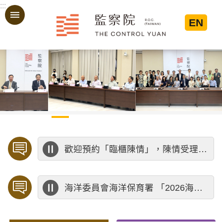
:::
跳到主要內容區塊
EN
:::
歡迎預約「臨櫃陳情」，陳情受理中心將優先排定人員與您接談，釐清案情爭點後收案處理，以節省您的寶貴時間。
海洋委員會海洋保育署 「2026海洋保育創意短影音競賽」活動