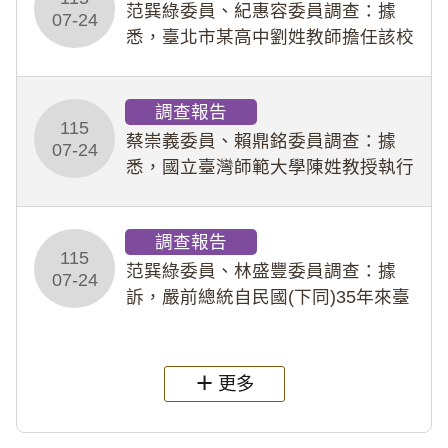
事件處理會議（下
范巽綠委員、紀惠容委員調查：據
07-24
悉，臺北市某高中劉姓教師擔任該校
專題指導教師及組長，詎假借管教名
義，多次要求該校某生依其指示，自
調查報告
行拍攝特定樣態性影像並以手機傳送
115
劉師。該生因畏懼成
蔡崇義委員、賴鼎銘委員調查：據
07-24
悉，國立臺灣師範大學陳姓教授執行
多件人體研究計畫，其採集及運用血
液樣本，疑違反「人體研究法」及學
調查報告
術倫理等情案調查報告。(115教調
115
31)
范巽綠委員、林盛豐委員調查：據
07-24
訴，嚴前總統自民國(下同)35年來臺
後即居住於重慶寓所(即國定古蹟嚴家
淦故居)，迨至嚴前總統及其夫人相繼
過世後，總統府於89年間函請其家屬
更多
繼續留住