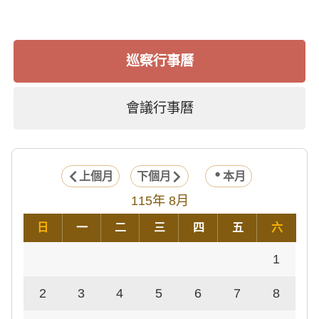
巡察行事曆
會議行事曆
上個月
下個月
本月
115年 8月
日
一
二
三
四
五
六
1
2
3
4
5
6
7
8