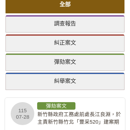
全部
調查報告
糾正案文
彈劾案文
糾舉案文
彈劾案文
115
新竹縣政府工務處前處長江良淵，於
07-28
主責新竹縣竹北「豐采520」建案期
間，藏匿鉅額來源不明財產現金新臺