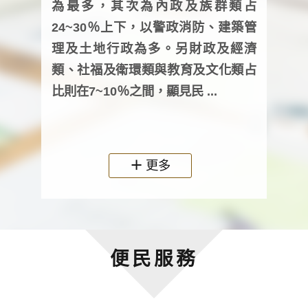
為最多，其次為內政及族群類占
調卷
24~30％上下，以警政消防、建築管
詢會
理及土地行政為多。另財政及經濟
次及
類、社福及衛環類與教育及文化類占
審議
比則在7~10％之間，顯見民 ...
人，
政機關
更多
便民服務