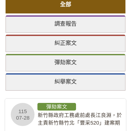
全部
調查報告
糾正案文
彈劾案文
糾舉案文
彈劾案文
115
新竹縣政府工務處前處長江良淵，於
07-28
主責新竹縣竹北「豐采520」建案期
間，藏匿鉅額來源不明財產現金新臺