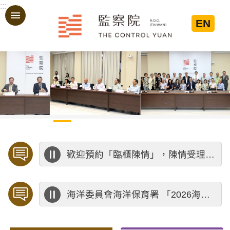
:::
跳到主要內容區塊
EN
:::
歡迎預約「臨櫃陳情」，陳情受理中心將優先排定人員與您接談，釐清案情爭點後收案處理，以節省您的寶貴時間。
海洋委員會海洋保育署 「2026海洋保育創意短影音競賽」活動