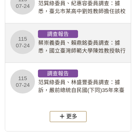
事件處理會議（下
范巽綠委員、紀惠容委員調查：據
07-24
悉，臺北市某高中劉姓教師擔任該校
專題指導教師及組長，詎假借管教名
義，多次要求該校某生依其指示，自
調查報告
行拍攝特定樣態性影像並以手機傳送
115
劉師。該生因畏懼成
蔡崇義委員、賴鼎銘委員調查：據
07-24
悉，國立臺灣師範大學陳姓教授執行
多件人體研究計畫，其採集及運用血
液樣本，疑違反「人體研究法」及學
調查報告
術倫理等情案調查報告。(115教調
115
31)
范巽綠委員、林盛豐委員調查：據
07-24
訴，嚴前總統自民國(下同)35年來臺
後即居住於重慶寓所(即國定古蹟嚴家
淦故居)，迨至嚴前總統及其夫人相繼
過世後，總統府於89年間函請其家屬
更多
繼續留住