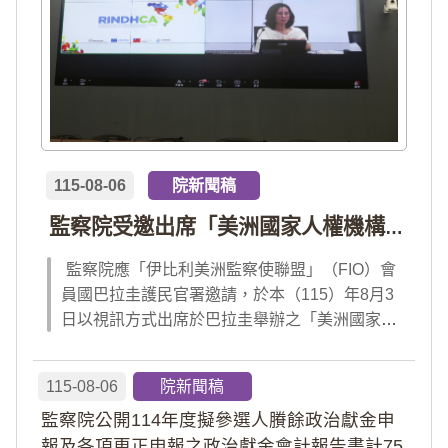
115-08-06
院新聞稿
監察院受邀出席「美洲國家人權機構網絡」年會 分享我國氣候災害防治經驗 打造國際永續韌性
監察院應「伊比利美洲監察使聯盟」（FIO）會
員國巴拉圭護民官署邀請，於本（115）年8月3
日以視訊方式出席於巴拉圭舉辦之「美洲國家人
權機構網絡」（RINDHCA）年會，並發表專題
報告，就美洲地區環境災害、氣候緊急狀態與人
115-08-06
院新聞稿
權風險等議題，與拉美地區監察機構、護民官署
監察院公開114年度擬參選人賸餘政治獻金申
及紅十字國際委員會、原住民社區支持組織...
報及各項更正申報之政治獻金會計報告書計75