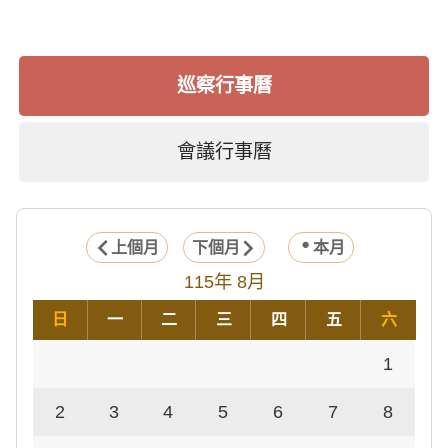
巡察行事曆
會議行事曆
上個月
下個月
本月
115年 8月
日
一
二
三
四
五
六
1
2
3
4
5
6
7
8