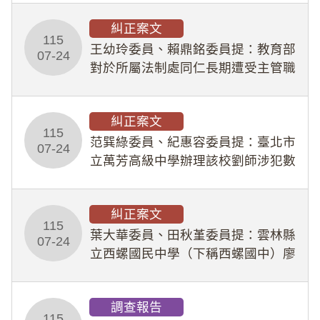
幣1,483萬餘元，並長期收受建商餽
糾正案文
贈；復罔顧公共安全，圖利默許建商
115
王幼玲委員、賴鼎銘委員提：教育部
於停工期間
07-24
對於所屬法制處同仁長期遭受主管職
場不法侵害情事，未能及時察覺、有
效介入及妥為處理，顯未善盡「公務
糾正案文
人員保障法」及「職業安全衛生法」
115
所定維護公務人員
范巽綠委員、紀惠容委員提：臺北市
07-24
立萬芳高級中學辦理該校劉師涉犯數
位性剝削事件，於第一線校園性別事
件調查、審議及申復程序中，喪失專
糾正案文
業把關與糾錯功能，不僅首份調查報
115
告漏未審酌師生不
葉大華委員、田秋堇委員提：雲林縣
07-24
立西螺國民中學（下稱西螺國中）廖
姓專任教師（下稱廖師）、蔡姓鐘點
教練（下稱蔡教練）涉體罰及不當管
調查報告
教羽球隊學生等行為，歷經該校校園
115