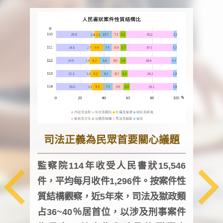
司法正義為民眾首要關心議題
監察院114年收受人民書狀15,546
件，平均每月收件1,296件。按案件性
監察
質結構觀察，近5年來，司法及獄政類
均每
占36~40％居首位，以涉及刑事案件
證，