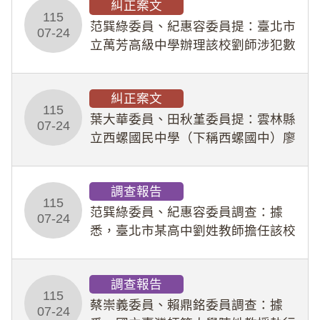
糾正案文
人員保障法」及「職業安全衛生法」
115
所定維護公務人員
范巽綠委員、紀惠容委員提：臺北市
07-24
立萬芳高級中學辦理該校劉師涉犯數
位性剝削事件，於第一線校園性別事
件調查、審議及申復程序中，喪失專
糾正案文
業把關與糾錯功能，不僅首份調查報
115
告漏未審酌師生不
葉大華委員、田秋堇委員提：雲林縣
07-24
立西螺國民中學（下稱西螺國中）廖
姓專任教師（下稱廖師）、蔡姓鐘點
教練（下稱蔡教練）涉體罰及不當管
調查報告
教羽球隊學生等行為，歷經該校校園
115
事件處理會議（下
范巽綠委員、紀惠容委員調查：據
07-24
悉，臺北市某高中劉姓教師擔任該校
專題指導教師及組長，詎假借管教名
義，多次要求該校某生依其指示，自
調查報告
行拍攝特定樣態性影像並以手機傳送
115
劉師。該生因畏懼成
蔡崇義委員、賴鼎銘委員調查：據
07-24