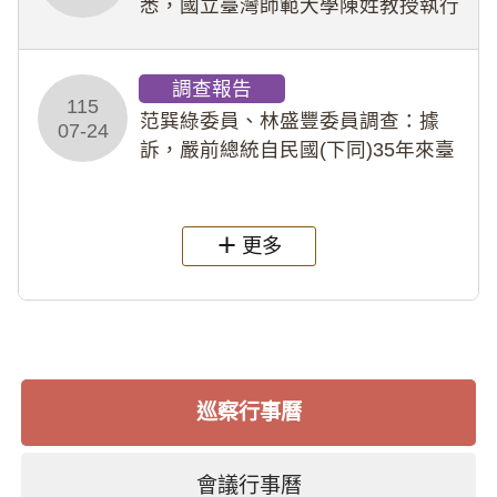
悉，國立臺灣師範大學陳姓教授執行
多件人體研究計畫，其採集及運用血
液樣本，疑違反「人體研究法」及學
調查報告
術倫理等情案調查報告。(115教調
115
31)
范巽綠委員、林盛豐委員調查：據
07-24
訴，嚴前總統自民國(下同)35年來臺
後即居住於重慶寓所(即國定古蹟嚴家
淦故居)，迨至嚴前總統及其夫人相繼
過世後，總統府於89年間函請其家屬
更多
繼續留住
巡察行事曆
會議行事曆