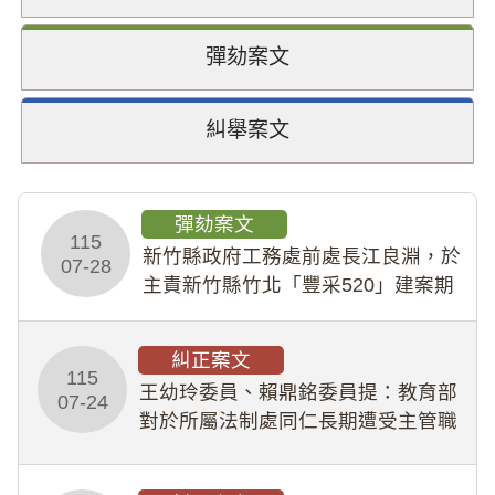
彈劾案文
糾舉案文
彈劾案文
115
新竹縣政府工務處前處長江良淵，於
07-28
主責新竹縣竹北「豐采520」建案期
間，藏匿鉅額來源不明財產現金新臺
幣1,483萬餘元，並長期收受建商餽
糾正案文
贈；復罔顧公共安全，圖利默許建商
115
王幼玲委員、賴鼎銘委員提：教育部
於停工期間
07-24
對於所屬法制處同仁長期遭受主管職
場不法侵害情事，未能及時察覺、有
效介入及妥為處理，顯未善盡「公務