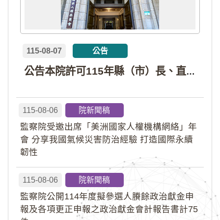
115-08-07
公告
公告本院許可115年縣（市）長、直轄市議員、縣（市）議員擬參選人開立政治獻金專戶共計4戶。各專戶得收受政治獻金期間為自專戶許可設立日起至115年11月27日止，專戶名冊詳如附件。
115-08-06
院新聞稿
監察院受邀出席「美洲國家人權機構網絡」年
會 分享我國氣候災害防治經驗 打造國際永續
韌性
115-08-06
院新聞稿
監察院公開114年度擬參選人賸餘政治獻金申
報及各項更正申報之政治獻金會計報告書計75