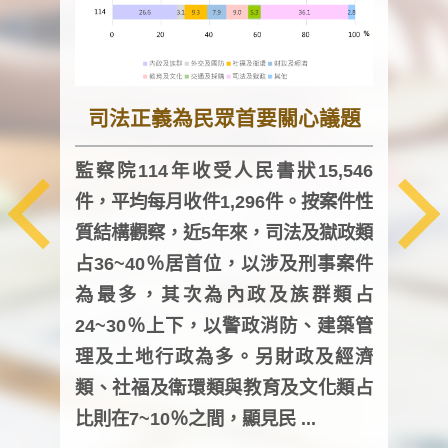
司法正義為民眾首要關心議題
監察院114年收受人民書狀15,546
件，平均每月收件1,296件。按案件性
監察
質結構觀察，近5年來，司法及獄政類
均每
占36~40％居首位，以涉及刑事案件
證，
為最多，其次為內政及族群類占
調卷
24~30％上下，以警政消防、建築管
詢會
理及土地行政為多。另財政及經濟
次及
類、社福及衛環類與教育及文化類占
審議
比則在7~10％之間，顯見民 ...
人，