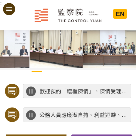
:::
跳到主要內容區塊
EN
:::
歡迎預約「臨櫃陳情」，陳情受理中心將優先排定人員與您接談，釐清案情爭點後收案處理，以節省您的寶貴時間。
公務人員應廉潔自持、利益迴避、依法公正執行公務～考試院公務人員保障暨培訓委員會～