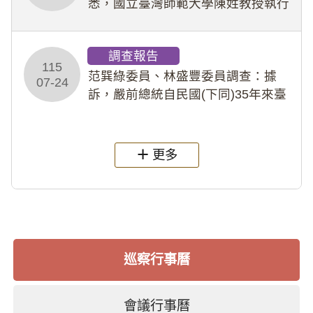
悉，國立臺灣師範大學陳姓教授執行
多件人體研究計畫，其採集及運用血
液樣本，疑違反「人體研究法」及學
調查報告
術倫理等情案調查報告。(115教調
115
31)
范巽綠委員、林盛豐委員調查：據
07-24
訴，嚴前總統自民國(下同)35年來臺
後即居住於重慶寓所(即國定古蹟嚴家
淦故居)，迨至嚴前總統及其夫人相繼
過世後，總統府於89年間函請其家屬
更多
繼續留住
巡察行事曆
會議行事曆