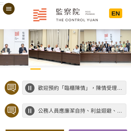
:::
跳到主要內容區塊
EN
:::
歡迎預約「臨櫃陳情」，陳情受理中心將優先排定人員與您接談，釐清案情爭點後收案處理，以節省您的寶貴時間。
公務人員應廉潔自持、利益迴避、依法公正執行公務～考試院公務人員保障暨培訓委員會～