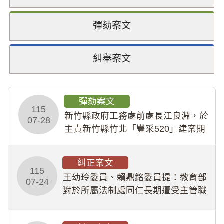
彈劾案文
糾舉案文
彈劾案文
115
新竹縣政府工務處前處長江良淵，於
07-28
主責新竹縣竹北「豐采520」建案期
間，藏匿鉅額來源不明財產現金新臺
幣1,483萬餘元，並長期收受建商餽
糾正案文
贈；復罔顧公共安全，圖利默許建商
115
王幼玲委員、賴鼎銘委員提：教育部
於停工期間
07-24
對於所屬法制處同仁長期遭受主管職
場不法侵害情事，未能及時察覺、有
效介入及妥為處理，顯未善盡「公務