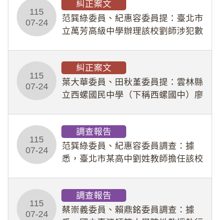
糾正案文
人員保障法」及「職業安全衛生法」
115
所定維護公務人員
范巽綠委員、紀惠容委員提：臺北市
07-24
立萬芳高級中學辦理該校劉師涉犯數
位性剝削事件，於第一線校園性別事
件調查、審議及申復程序中，喪失專
糾正案文
業把關與糾錯功能，不僅首份調查報
115
告漏未審酌師生不
葉大華委員、田秋堇委員提：雲林縣
07-24
立西螺國民中學（下稱西螺國中）廖
姓專任教師（下稱廖師）、蔡姓鐘點
教練（下稱蔡教練）涉體罰及不當管
調查報告
教羽球隊學生等行為，歷經該校校園
115
事件處理會議（下
范巽綠委員、紀惠容委員調查：據
07-24
悉，臺北市某高中劉姓教師擔任該校
專題指導教師及組長，詎假借管教名
義，多次要求該校某生依其指示，自
調查報告
行拍攝特定樣態性影像並以手機傳送
115
劉師。該生因畏懼成
蔡崇義委員、賴鼎銘委員調查：據
07-24