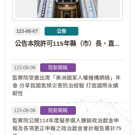
115-08-07
公告
公告本院許可115年縣（市）長、直轄市議員、縣（市）議員擬參選人開立政治獻金專戶共計4戶。各專戶得收受政治獻金期間為自專戶許可設立日起至115年11月27日止，專戶名冊詳如附件。
115-08-06
院新聞稿
監察院受邀出席「美洲國家人權機構網絡」年
會 分享我國氣候災害防治經驗 打造國際永續
韌性
115-08-06
院新聞稿
監察院公開114年度擬參選人賸餘政治獻金申
報及各項更正申報之政治獻金會計報告書計75