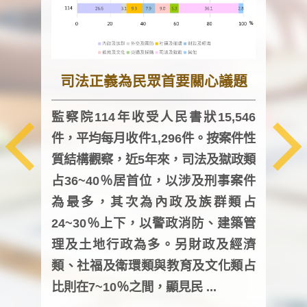
司法正義為民眾首要關心議題
監察院114年收受人民書狀15,546
件，平均每月收件1,296件。按案件性
監察
質結構觀察，近5年來，司法及獄政類
均每
占36~40％居首位，以涉及刑事案件
證，
為最多，其次為內政及族群類占
調卷
24~30％上下，以警政消防、建築管
詢會
理及土地行政為多。另財政及經濟
次及
類、社福及衛環類與教育及文化類占
審議
比則在7~10％之間，顯見民 ...
人，