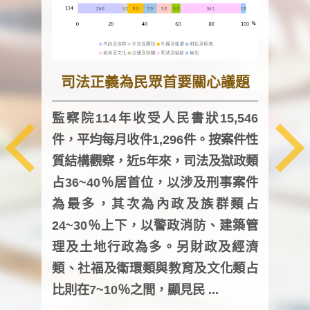
司法正義為民眾首要關心議題
監察院114年收受人民書狀15,546
件，平均每月收件1,296件。按案件性
監察
質結構觀察，近5年來，司法及獄政類
均每
占36~40％居首位，以涉及刑事案件
證，
為最多，其次為內政及族群類占
調卷
24~30％上下，以警政消防、建築管
詢會
理及土地行政為多。另財政及經濟
次及
類、社福及衛環類與教育及文化類占
審議
比則在7~10％之間，顯見民 ...
人，