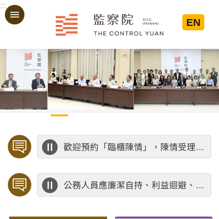
:::
跳到主要內容區塊
EN
:::
歡迎預約「臨櫃陳情」，陳情受理中心將優先排定人員與您接談，釐清案情爭點後收案處理，以節省您的寶貴時間。
公務人員應廉潔自持、利益迴避、依法公正執行公務～考試院公務人員保障暨培訓委員會～