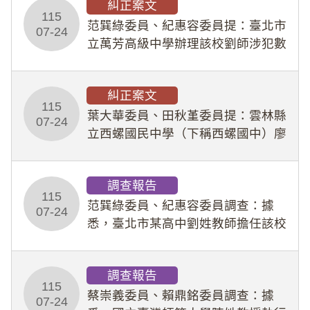
糾正案文
人員保障法」及「職業安全衛生法」
115
所定維護公務人員
范巽綠委員、紀惠容委員提：臺北市
07-24
立萬芳高級中學辦理該校劉師涉犯數
位性剝削事件，於第一線校園性別事
件調查、審議及申復程序中，喪失專
糾正案文
業把關與糾錯功能，不僅首份調查報
115
告漏未審酌師生不
葉大華委員、田秋堇委員提：雲林縣
07-24
立西螺國民中學（下稱西螺國中）廖
姓專任教師（下稱廖師）、蔡姓鐘點
教練（下稱蔡教練）涉體罰及不當管
調查報告
教羽球隊學生等行為，歷經該校校園
115
事件處理會議（下
范巽綠委員、紀惠容委員調查：據
07-24
悉，臺北市某高中劉姓教師擔任該校
專題指導教師及組長，詎假借管教名
義，多次要求該校某生依其指示，自
調查報告
行拍攝特定樣態性影像並以手機傳送
115
劉師。該生因畏懼成
蔡崇義委員、賴鼎銘委員調查：據
07-24