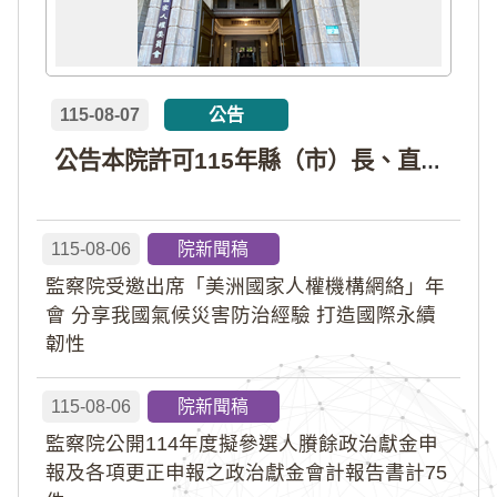
115-08-07
公告
公告本院許可115年縣（市）長、直轄市議員、縣（市）議員擬參選人開立政治獻金專戶共計4戶。各專戶得收受政治獻金期間為自專戶許可設立日起至115年11月27日止，專戶名冊詳如附件。
115-08-06
院新聞稿
監察院受邀出席「美洲國家人權機構網絡」年
會 分享我國氣候災害防治經驗 打造國際永續
韌性
115-08-06
院新聞稿
監察院公開114年度擬參選人賸餘政治獻金申
報及各項更正申報之政治獻金會計報告書計75