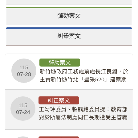
彈劾案文
糾舉案文
彈劾案文
115
新竹縣政府工務處前處長江良淵，於
07-28
主責新竹縣竹北「豐采520」建案期
間，藏匿鉅額來源不明財產現金新臺
幣1,483萬餘元，並長期收受建商餽
糾正案文
贈；復罔顧公共安全，圖利默許建商
115
王幼玲委員、賴鼎銘委員提：教育部
於停工期間
07-24
對於所屬法制處同仁長期遭受主管職
場不法侵害情事，未能及時察覺、有
效介入及妥為處理，顯未善盡「公務