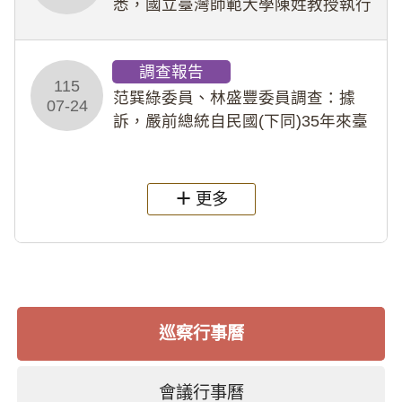
悉，國立臺灣師範大學陳姓教授執行
多件人體研究計畫，其採集及運用血
液樣本，疑違反「人體研究法」及學
調查報告
術倫理等情案調查報告。(115教調
115
31)
范巽綠委員、林盛豐委員調查：據
07-24
訴，嚴前總統自民國(下同)35年來臺
後即居住於重慶寓所(即國定古蹟嚴家
淦故居)，迨至嚴前總統及其夫人相繼
過世後，總統府於89年間函請其家屬
更多
繼續留住
巡察行事曆
會議行事曆