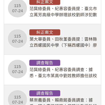
糾正案文
人員保障法」及「職業安全衛生法」
115
所定維護公務人員
范巽綠委員、紀惠容委員提：臺北市
07-24
立萬芳高級中學辦理該校劉師涉犯數
位性剝削事件，於第一線校園性別事
件調查、審議及申復程序中，喪失專
糾正案文
業把關與糾錯功能，不僅首份調查報
115
告漏未審酌師生不
葉大華委員、田秋堇委員提：雲林縣
07-24
立西螺國民中學（下稱西螺國中）廖
姓專任教師（下稱廖師）、蔡姓鐘點
教練（下稱蔡教練）涉體罰及不當管
調查報告
教羽球隊學生等行為，歷經該校校園
115
事件處理會議（下
范巽綠委員、紀惠容委員調查：據
07-24
悉，臺北市某高中劉姓教師擔任該校
專題指導教師及組長，詎假借管教名
義，多次要求該校某生依其指示，自
調查報告
行拍攝特定樣態性影像並以手機傳送
115
劉師。該生因畏懼成
蔡崇義委員、賴鼎銘委員調查：據
07-24