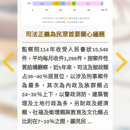
司法正義為民眾首要關心議題
監察院114年收受人民書狀15,546
件，平均每月收件1,296件。按案件性
監察
質結構觀察，近5年來，司法及獄政類
均每
占36~40％居首位，以涉及刑事案件
證，
為最多，其次為內政及族群類占
調卷
24~30％上下，以警政消防、建築管
詢會
理及土地行政為多。另財政及經濟
次及
類、社福及衛環類與教育及文化類占
審議
比則在7~10％之間，顯見民 ...
人，