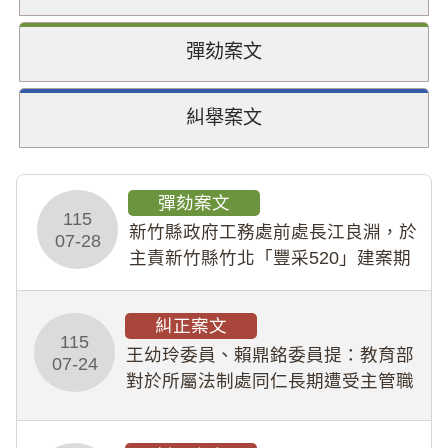
彈劾案文
糾舉案文
彈劾案文
115
新竹縣政府工務處前處長江良淵，於
07-28
主責新竹縣竹北「豐采520」建案期
間，藏匿鉅額來源不明財產現金新臺
幣1,483萬餘元，並長期收受建商餽
糾正案文
贈；復罔顧公共安全，圖利默許建商
115
王幼玲委員、賴鼎銘委員提：教育部
於停工期間
07-24
對於所屬法制處同仁長期遭受主管職
場不法侵害情事，未能及時察覺、有
效介入及妥為處理，顯未善盡「公務