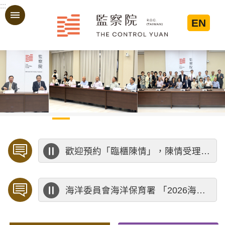
:::
跳到主要內容區塊
EN
:::
歡迎預約「臨櫃陳情」，陳情受理中心將優先排定人員與您接談，釐清案情爭點後收案處理，以節省您的寶貴時間。
海洋委員會海洋保育署 「2026海洋保育創意短影音競賽」活動