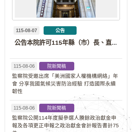
115-08-07
公告
公告本院許可115年縣（市）長、直轄市議員、縣（市）議員擬參選人開立政治獻金專戶共計4戶。各專戶得收受政治獻金期間為自專戶許可設立日起至115年11月27日止，專戶名冊詳如附件。
115-08-06
院新聞稿
監察院受邀出席「美洲國家人權機構網絡」年
會 分享我國氣候災害防治經驗 打造國際永續
韌性
115-08-06
院新聞稿
監察院公開114年度擬參選人賸餘政治獻金申
報及各項更正申報之政治獻金會計報告書計75