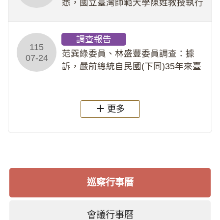
悉，國立臺灣師範大學陳姓教授執行
多件人體研究計畫，其採集及運用血
液樣本，疑違反「人體研究法」及學
調查報告
術倫理等情案調查報告。(115教調
115
31)
范巽綠委員、林盛豐委員調查：據
07-24
訴，嚴前總統自民國(下同)35年來臺
後即居住於重慶寓所(即國定古蹟嚴家
淦故居)，迨至嚴前總統及其夫人相繼
過世後，總統府於89年間函請其家屬
更多
繼續留住
巡察行事曆
會議行事曆