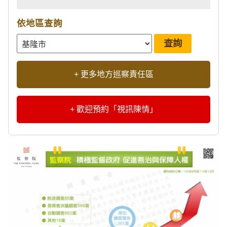
依地區查詢
+ 更多地方巡察責任區
+ 歡迎預約「視訊陳情」