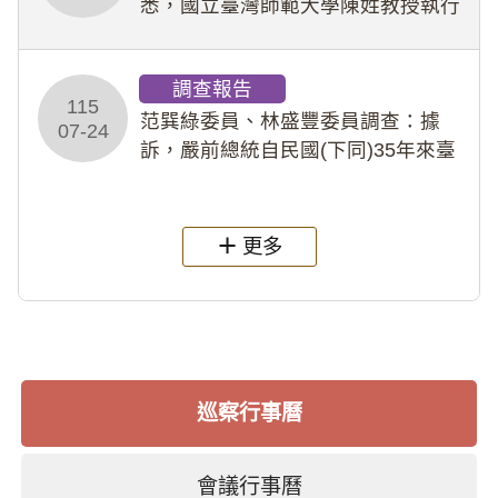
悉，國立臺灣師範大學陳姓教授執行
多件人體研究計畫，其採集及運用血
液樣本，疑違反「人體研究法」及學
調查報告
術倫理等情案調查報告。(115教調
115
31)
范巽綠委員、林盛豐委員調查：據
07-24
訴，嚴前總統自民國(下同)35年來臺
後即居住於重慶寓所(即國定古蹟嚴家
淦故居)，迨至嚴前總統及其夫人相繼
過世後，總統府於89年間函請其家屬
更多
繼續留住
巡察行事曆
會議行事曆