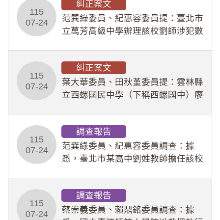
糾正案文
人員保障法」及「職業安全衛生法」
115
所定維護公務人員
范巽綠委員、紀惠容委員提：臺北市
07-24
立萬芳高級中學辦理該校劉師涉犯數
位性剝削事件，於第一線校園性別事
件調查、審議及申復程序中，喪失專
糾正案文
業把關與糾錯功能，不僅首份調查報
115
告漏未審酌師生不
葉大華委員、田秋堇委員提：雲林縣
07-24
立西螺國民中學（下稱西螺國中）廖
姓專任教師（下稱廖師）、蔡姓鐘點
教練（下稱蔡教練）涉體罰及不當管
調查報告
教羽球隊學生等行為，歷經該校校園
115
事件處理會議（下
范巽綠委員、紀惠容委員調查：據
07-24
悉，臺北市某高中劉姓教師擔任該校
專題指導教師及組長，詎假借管教名
義，多次要求該校某生依其指示，自
調查報告
行拍攝特定樣態性影像並以手機傳送
115
劉師。該生因畏懼成
蔡崇義委員、賴鼎銘委員調查：據
07-24