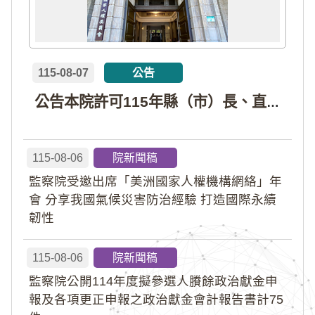
115-08-07
公告
公告本院許可115年縣（市）長、直轄市議員、縣（市）議員擬參選人開立政治獻金專戶共計4戶。各專戶得收受政治獻金期間為自專戶許可設立日起至115年11月27日止，專戶名冊詳如附件。
115-08-06
院新聞稿
監察院受邀出席「美洲國家人權機構網絡」年
會 分享我國氣候災害防治經驗 打造國際永續
韌性
115-08-06
院新聞稿
監察院公開114年度擬參選人賸餘政治獻金申
報及各項更正申報之政治獻金會計報告書計75