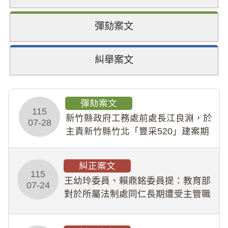
彈劾案文
糾舉案文
彈劾案文
115
新竹縣政府工務處前處長江良淵，於
07-28
主責新竹縣竹北「豐采520」建案期
間，藏匿鉅額來源不明財產現金新臺
幣1,483萬餘元，並長期收受建商餽
糾正案文
贈；復罔顧公共安全，圖利默許建商
115
王幼玲委員、賴鼎銘委員提：教育部
於停工期間
07-24
對於所屬法制處同仁長期遭受主管職
場不法侵害情事，未能及時察覺、有
效介入及妥為處理，顯未善盡「公務