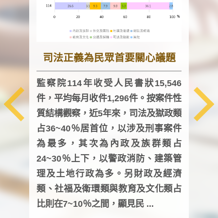
司法正義為民眾首要關心議題
監察院114年收受人民書狀15,546
件，平均每月收件1,296件。按案件性
監察
質結構觀察，近5年來，司法及獄政類
均每
占36~40％居首位，以涉及刑事案件
證，
為最多，其次為內政及族群類占
調卷
24~30％上下，以警政消防、建築管
詢會
理及土地行政為多。另財政及經濟
次及
類、社福及衛環類與教育及文化類占
審議
比則在7~10％之間，顯見民 ...
人，