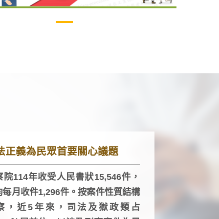
法正義為民眾首要關心議題
院114年收受人民書狀15,546件，
均每月收件1,296件。按案件性質結構
察，近5年來，司法及獄政類占