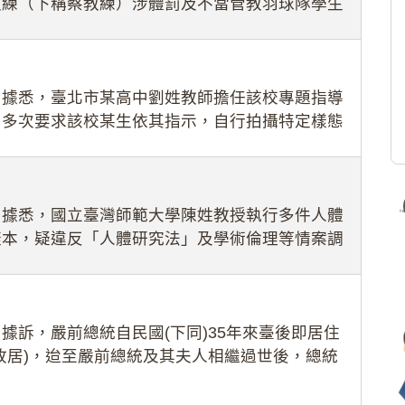
教練（下稱蔡教練）涉體罰及不當管教羽球隊學生
理會議（下
：據悉，臺北市某高中劉姓教師擔任該校專題指導
，多次要求該校某生依其指示，自行拍攝特定樣態
生因畏懼成
：據悉，國立臺灣師範大學陳姓教授執行多件人體
樣本，疑違反「人體研究法」及學術倫理等情案調
據訴，嚴前總統自民國(下同)35年來臺後即居住
故居)，迨至嚴前總統及其夫人相繼過世後，總統
住