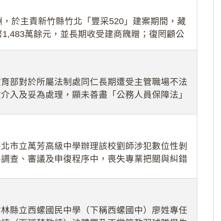
，於主責新竹縣竹北「豐采520」建案期間，藏
1,483萬餘元，並長期收受建商餽贈；復罔顧公
期間
教育部對於所屬法制處同仁長期遭受主管職場不法
效介入及妥為處理，顯未善盡「公務人員保障法」
護公務人員
臺北市立萬芳高級中學辦理該校劉師涉犯數位性剝
件調查、審議及申復程序中，喪失專業把關與糾錯
審酌師生不
雲林縣立西螺國民中學（下稱西螺國中）廖姓專任