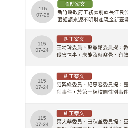
彈劾案文
115
新竹縣政府工務處前處長江良淵
07-28
匿鉅額來源不明財產現金新臺幣
共安全，圖利默許建商於停工
糾正案文
115
王幼玲委員、賴鼎銘委員提：
07-24
侵害情事，未能及時察覺、有
及「職業安全衛生法」所定維
糾正案文
115
范巽綠委員、紀惠容委員提：
07-24
削事件，於第一線校園性別事
功能，不僅首份調查報告漏未
糾正案文
115
葉大華委員、田秋堇委員提：
07-24