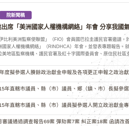
院新聞稿
邀出席「美洲國家人權機構網絡」年會 分享我國氣
伊比利美洲監察使聯盟」（FIO）會員國巴拉圭護民官署邀請，於
洲國家人權機構網絡」（RINDHCA）年會，並發表專題報告，
拉美地區監察機構、護民官署及紅十字國際委員會、原住民社區支持
4年度擬參選人賸餘政治獻金申報及各項更正申報之政治獻
15年直轄市議員、縣（市）議員、鄉（鎮、市）長擬參選人開立
15年直轄市議員、縣（市）議員擬參選人開立政治獻金專戶共計
月審議通過調查報告69案 彈劾案7案 糾正案18案 函請改善