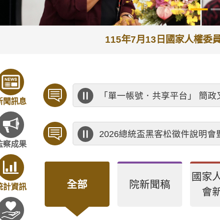
115年7月13日國家人權
「單一帳號．共享平台」 簡政
新聞訊息
2026總統盃黑客松徵件說明
監察成果
國家
全部
院新聞稿
統計資訊
會