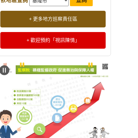
依地區查詢
+ 更多地方巡察責任區
+ 歡迎預約「視訊陳情」