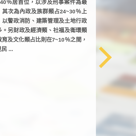
6~40％居首位，以涉及刑事案件為最
，其次為內政及族群類占24~30％上
，以警政消防、建築管理及土地行政
多。另財政及經濟類、社福及衛環類
教育及文化類占比則在7~10％之間，
民 ...