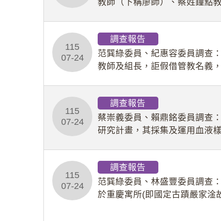
教師（下稱廖師）、蔡姓鐘點
等行為，歷經該校校園事件處
調查報告
115
范巽綠委員、紀惠容委員調查
07-24
教師及組長，詎假借管教名義
性影像並以手機傳送劉師。該
調查報告
115
蔡崇義委員、賴鼎銘委員調查
07-24
研究計畫，其採集及運用血液
查報告。(115教調31)
調查報告
115
范巽綠委員、林盛豐委員調查：
07-24
於重慶寓所(即國定古蹟嚴家淦
府於89年間函請其家屬繼續留