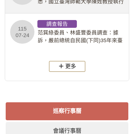
悉，國立臺灣師範大學陳姓教授執行
多件人體研究計畫，其採集及運用血
液樣本，疑違反「人體研究法」及學
調查報告
術倫理等情案調查報告。(115教調
115
31)
范巽綠委員、林盛豐委員調查：據
07-24
訴，嚴前總統自民國(下同)35年來臺
後即居住於重慶寓所(即國定古蹟嚴家
淦故居)，迨至嚴前總統及其夫人相繼
過世後，總統府於89年間函請其家屬
更多
繼續留住
巡察行事曆
會議行事曆