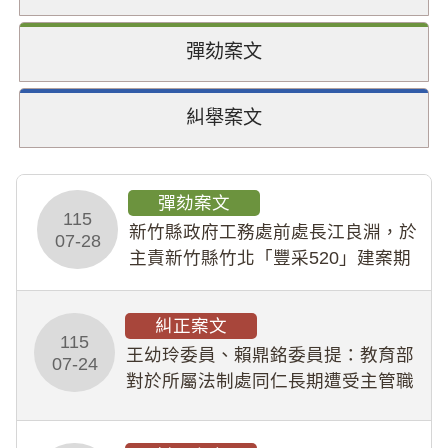
彈劾案文
糾舉案文
彈劾案文
115
新竹縣政府工務處前處長江良淵，於
07-28
主責新竹縣竹北「豐采520」建案期
間，藏匿鉅額來源不明財產現金新臺
幣1,483萬餘元，並長期收受建商餽
糾正案文
贈；復罔顧公共安全，圖利默許建商
115
王幼玲委員、賴鼎銘委員提：教育部
於停工期間
07-24
對於所屬法制處同仁長期遭受主管職
場不法侵害情事，未能及時察覺、有
效介入及妥為處理，顯未善盡「公務