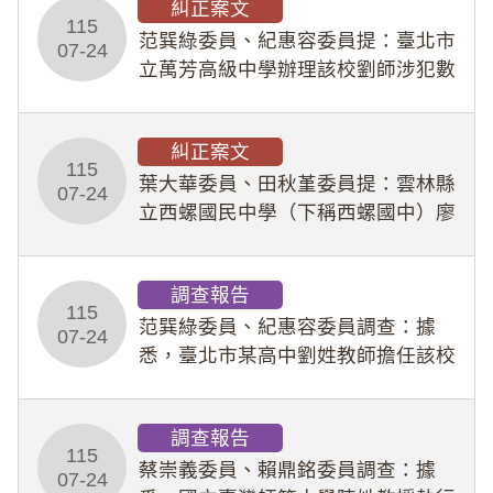
糾正案文
人員保障法」及「職業安全衛生法」
115
所定維護公務人員
范巽綠委員、紀惠容委員提：臺北市
07-24
立萬芳高級中學辦理該校劉師涉犯數
位性剝削事件，於第一線校園性別事
件調查、審議及申復程序中，喪失專
糾正案文
業把關與糾錯功能，不僅首份調查報
115
告漏未審酌師生不
葉大華委員、田秋堇委員提：雲林縣
07-24
立西螺國民中學（下稱西螺國中）廖
姓專任教師（下稱廖師）、蔡姓鐘點
教練（下稱蔡教練）涉體罰及不當管
調查報告
教羽球隊學生等行為，歷經該校校園
115
事件處理會議（下
范巽綠委員、紀惠容委員調查：據
07-24
悉，臺北市某高中劉姓教師擔任該校
專題指導教師及組長，詎假借管教名
義，多次要求該校某生依其指示，自
調查報告
行拍攝特定樣態性影像並以手機傳送
115
劉師。該生因畏懼成
蔡崇義委員、賴鼎銘委員調查：據
07-24