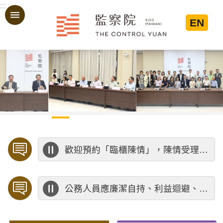
:::
跳到主要內容區塊
EN
:::
歡迎預約「臨櫃陳情」，陳情受理中心將優先排定人員與您接談，釐清案情爭點後收案處理，以節省您的寶貴時間。
公務人員應廉潔自持、利益迴避、依法公正執行公務～考試院公務人員保障暨培訓委員會～