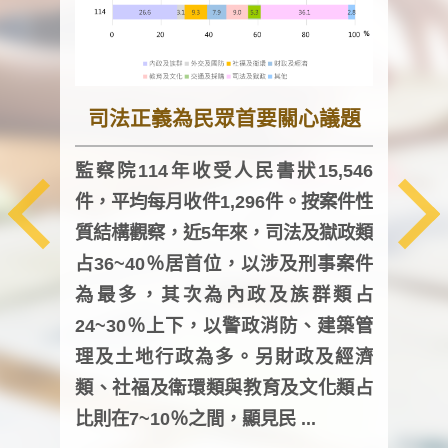
司法正義為民眾首要關心議題
監察院114年收受人民書狀15,546
件，平均每月收件1,296件。按案件性
監察
質結構觀察，近5年來，司法及獄政類
均每
占36~40％居首位，以涉及刑事案件
證，
為最多，其次為內政及族群類占
調卷
24~30％上下，以警政消防、建築管
詢會
理及土地行政為多。另財政及經濟
次及
類、社福及衛環類與教育及文化類占
審議
比則在7~10％之間，顯見民 ...
人，