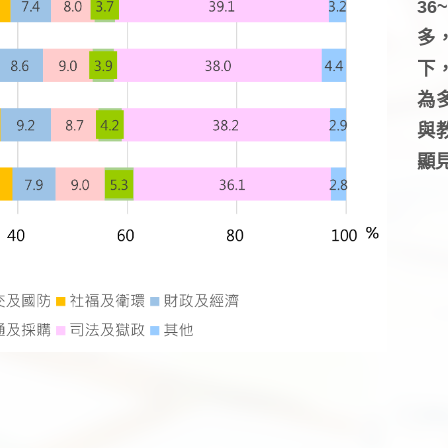
3
多
下
為
與
顯見