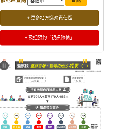
依地區查詢
+ 更多地方巡察責任區
+ 歡迎預約「視訊陳情」