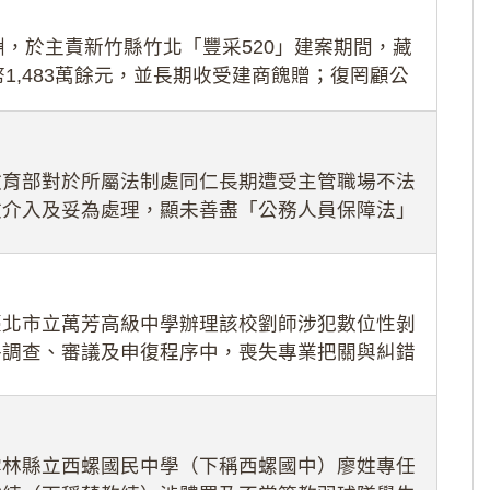
，於主責新竹縣竹北「豐采520」建案期間，藏
1,483萬餘元，並長期收受建商餽贈；復罔顧公
期間
教育部對於所屬法制處同仁長期遭受主管職場不法
效介入及妥為處理，顯未善盡「公務人員保障法」
護公務人員
臺北市立萬芳高級中學辦理該校劉師涉犯數位性剝
件調查、審議及申復程序中，喪失專業把關與糾錯
審酌師生不
雲林縣立西螺國民中學（下稱西螺國中）廖姓專任