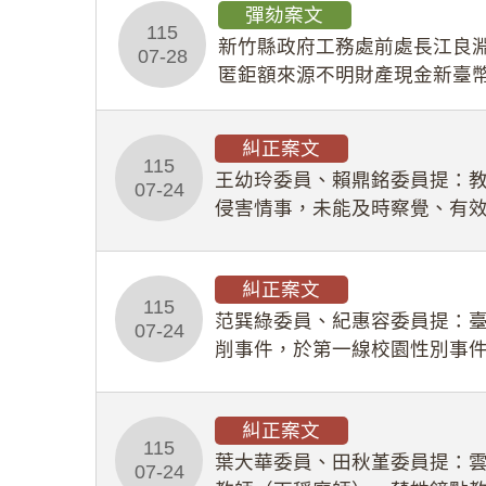
彈劾案文
115
新竹縣政府工務處前處長江良淵
07-28
匿鉅額來源不明財產現金新臺幣
共安全，圖利默許建商於停工
糾正案文
115
王幼玲委員、賴鼎銘委員提：
07-24
侵害情事，未能及時察覺、有
及「職業安全衛生法」所定維
糾正案文
115
范巽綠委員、紀惠容委員提：
07-24
削事件，於第一線校園性別事
功能，不僅首份調查報告漏未
糾正案文
115
葉大華委員、田秋堇委員提：
07-24