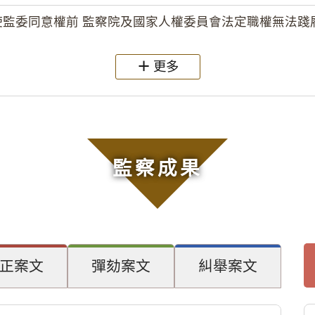
監委同意權前 監察院及國家人權委員會法定職權無法踐履
更多
監察成果
正案文
彈劾案文
糾舉案文