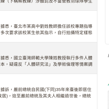
教練（下稱蔡教練）涉體罰及不當管教羽球隊學生
理會議（下
：據悉，臺北市某高中劉姓教師擔任該校專題指導
，多次要求該校某生依其指示，自行拍攝特定樣態
生因畏懼成
：據悉，國立臺灣師範大學陳姓教授執行多件人體
樣本，疑違反「人體研究法」及學術倫理等情案調
據訴，嚴前總統自民國(下同)35年來臺後即居住
故居)，迨至嚴前總統及其夫人相繼過世後，總統
住