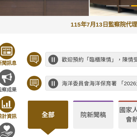
115年7月13日監察院
歡迎預約「臨櫃陳情」，陳情
新聞訊息
海洋委員會海洋保育署 「20
監察成果
國家
全部
院新聞稿
統計資訊
會