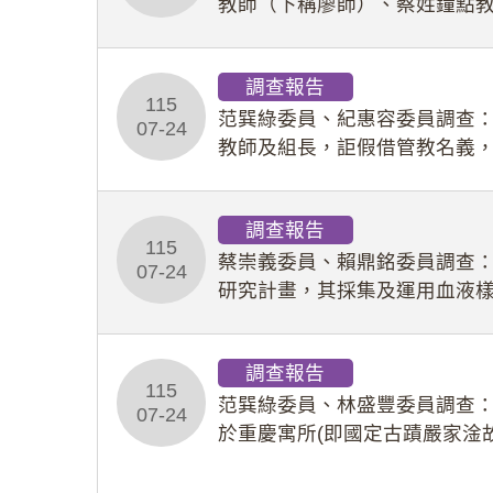
教師（下稱廖師）、蔡姓鐘點
等行為，歷經該校校園事件處
調查報告
115
范巽綠委員、紀惠容委員調查
07-24
教師及組長，詎假借管教名義
性影像並以手機傳送劉師。該
調查報告
115
蔡崇義委員、賴鼎銘委員調查
07-24
研究計畫，其採集及運用血液
查報告。(115教調31)
調查報告
115
范巽綠委員、林盛豐委員調查：
07-24
於重慶寓所(即國定古蹟嚴家淦
府於89年間函請其家屬繼續留