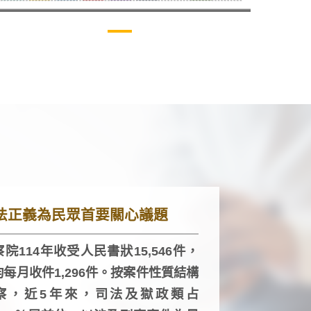
法正義為民眾首要關心議題
院114年收受人民書狀15,546件，
均每月收件1,296件。按案件性質結構
察，近5年來，司法及獄政類占