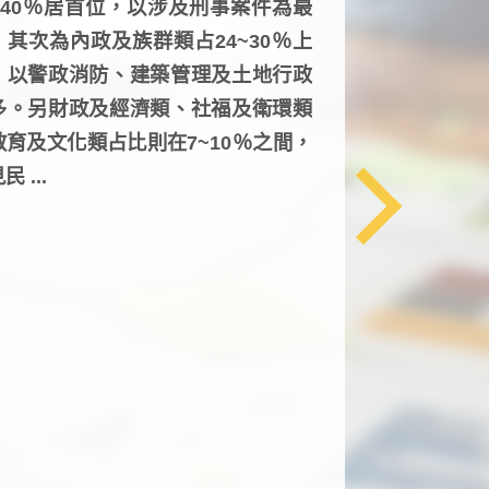
6~40％居首位，以涉及刑事案件為最
，其次為內政及族群類占24~30％上
，以警政消防、建築管理及土地行政
多。另財政及經濟類、社福及衛環類
教育及文化類占比則在7~10％之間，
民 ...