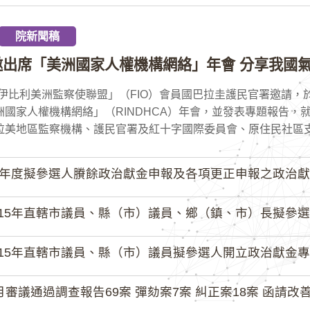
院新聞稿
邀出席「美洲國家人權機構網絡」年會 分享我國氣
伊比利美洲監察使聯盟」（FIO）會員國巴拉圭護民官署邀請，於
洲國家人權機構網絡」（RINDHCA）年會，並發表專題報告，
拉美地區監察機構、護民官署及紅十字國際委員會、原住民社區支持
4年度擬參選人賸餘政治獻金申報及各項更正申報之政治獻
15年直轄市議員、縣（市）議員、鄉（鎮、市）長擬參選人開立
15年直轄市議員、縣（市）議員擬參選人開立政治獻金專戶共計
月審議通過調查報告69案 彈劾案7案 糾正案18案 函請改善