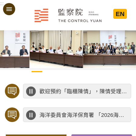
:::
跳到主要內容區塊
EN
:::
歡迎預約「臨櫃陳情」，陳情受理中心將優先排定人員與您接談，釐清案情爭點後收案處理，以節省您的寶貴時間。
海洋委員會海洋保育署 「2026海洋保育創意短影音競賽」活動