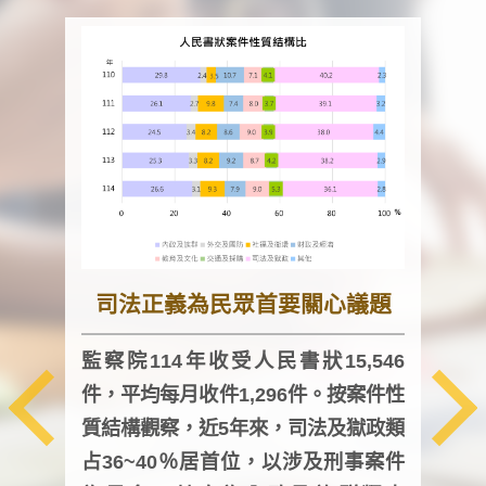
司法正義為民眾首要關心議題
監察院114年收受人民書狀15,546
件，平均每月收件1,296件。按案件性
監察
質結構觀察，近5年來，司法及獄政類
均每
占36~40％居首位，以涉及刑事案件
證，