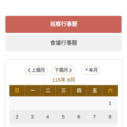
巡察行事曆
會議行事曆
上個月
下個月
本月
115年 8月
日
一
二
三
四
五
六
1
2
3
4
5
6
7
8