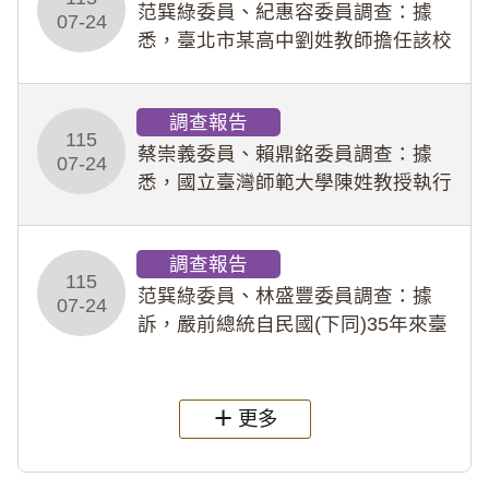
事件處理會議（下
范巽綠委員、紀惠容委員調查：據
07-24
悉，臺北市某高中劉姓教師擔任該校
專題指導教師及組長，詎假借管教名
義，多次要求該校某生依其指示，自
調查報告
行拍攝特定樣態性影像並以手機傳送
115
劉師。該生因畏懼成
蔡崇義委員、賴鼎銘委員調查：據
07-24
悉，國立臺灣師範大學陳姓教授執行
多件人體研究計畫，其採集及運用血
液樣本，疑違反「人體研究法」及學
調查報告
術倫理等情案調查報告。(115教調
115
31)
范巽綠委員、林盛豐委員調查：據
07-24
訴，嚴前總統自民國(下同)35年來臺
後即居住於重慶寓所(即國定古蹟嚴家
淦故居)，迨至嚴前總統及其夫人相繼
過世後，總統府於89年間函請其家屬
更多
繼續留住