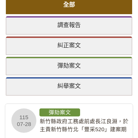
全部
調查報告
糾正案文
彈劾案文
糾舉案文
彈劾案文
115
新竹縣政府工務處前處長江良淵，於
07-28
主責新竹縣竹北「豐采520」建案期
間，藏匿鉅額來源不明財產現金新臺