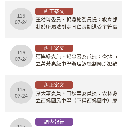
幣1,483萬餘元，並長期收受建商餽
糾正案文
贈；復罔顧公共安全，圖利默許建商
115
王幼玲委員、賴鼎銘委員提：教育部
於停工期間
07-24
對於所屬法制處同仁長期遭受主管職
場不法侵害情事，未能及時察覺、有
效介入及妥為處理，顯未善盡「公務
糾正案文
人員保障法」及「職業安全衛生法」
115
所定維護公務人員
范巽綠委員、紀惠容委員提：臺北市
07-24
立萬芳高級中學辦理該校劉師涉犯數
位性剝削事件，於第一線校園性別事
件調查、審議及申復程序中，喪失專
糾正案文
業把關與糾錯功能，不僅首份調查報
115
告漏未審酌師生不
葉大華委員、田秋堇委員提：雲林縣
07-24
立西螺國民中學（下稱西螺國中）廖
姓專任教師（下稱廖師）、蔡姓鐘點
教練（下稱蔡教練）涉體罰及不當管
調查報告
教羽球隊學生等行為，歷經該校校園
115