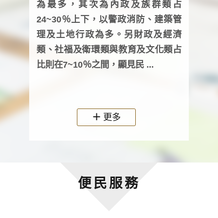
為最多，其次為內政及族群類占
調卷
24~30％上下，以警政消防、建築管
詢會
理及土地行政為多。另財政及經濟
次及
類、社福及衛環類與教育及文化類占
審議
比則在7~10％之間，顯見民 ...
人，
政機關
更多
便民服務