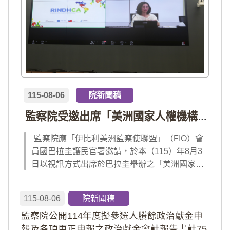
115-08-06
院新聞稿
監察院受邀出席「美洲國家人權機構網絡」年會 分享我國氣候災害防治經驗 打造國際永續韌性
監察院應「伊比利美洲監察使聯盟」（FIO）會
員國巴拉圭護民官署邀請，於本（115）年8月3
日以視訊方式出席於巴拉圭舉辦之「美洲國家人
權機構網絡」（RINDHCA）年會，並發表專題
報告，就美洲地區環境災害、氣候緊急狀態與人
115-08-06
院新聞稿
權風險等議題，與拉美地區監察機構、護民官署
監察院公開114年度擬參選人賸餘政治獻金申
及紅十字國際委員會、原住民社區支持組織...
報及各項更正申報之政治獻金會計報告書計75