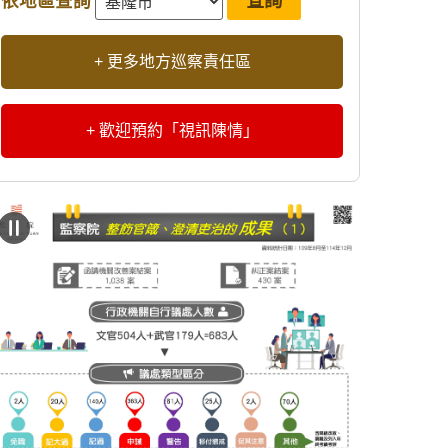
依地區查詢
+ 更多地方巡察責任區
+ 歡迎預約「視訊陳情」