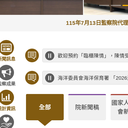
115年7月13日監察院
歡迎預約「臨櫃陳情」，陳情
新聞訊息
海洋委員會海洋保育署 「20
監察成果
國家
全部
院新聞稿
統計資訊
會