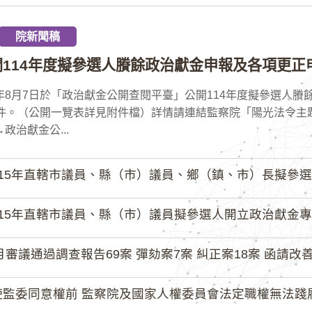
院新聞稿
114年度擬參選人賸餘政治獻金申報及各項更正
5年8月7日於「政治獻金公開查閱平臺」公開114年度擬參選人
。（公開一覽表詳見附件檔）詳情請連結監察院「陽光法令主題網」(https:
政治獻金公...
15年直轄市議員、縣（市）議員、鄉（鎮、市）長擬參選人開立
15年直轄市議員、縣（市）議員擬參選人開立政治獻金專戶共計
月審議通過調查報告69案 彈劾案7案 糾正案18案 函請改善
監委同意權前 監察院及國家人權委員會法定職權無法踐履