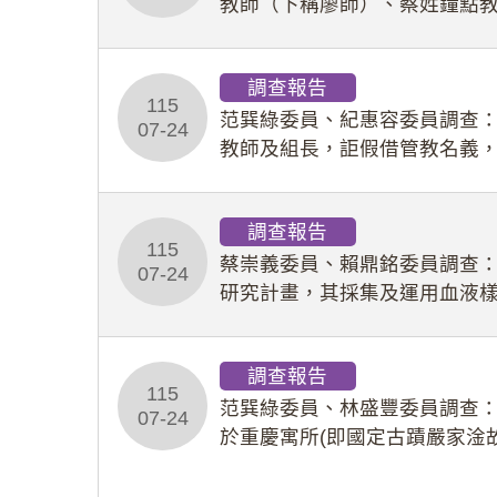
教師（下稱廖師）、蔡姓鐘點
等行為，歷經該校校園事件處
調查報告
115
范巽綠委員、紀惠容委員調查
07-24
教師及組長，詎假借管教名義
性影像並以手機傳送劉師。該
調查報告
115
蔡崇義委員、賴鼎銘委員調查
07-24
研究計畫，其採集及運用血液
查報告。(115教調31)
調查報告
115
范巽綠委員、林盛豐委員調查：
07-24
於重慶寓所(即國定古蹟嚴家淦
府於89年間函請其家屬繼續留