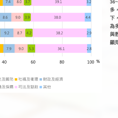
3
多
下
為
與
顯見