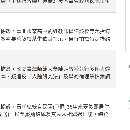
教練（下稱蔡教練）涉體罰及不當管教羽球隊學生
理會議（下
：據悉，臺北市某高中劉姓教師擔任該校專題指導
，多次要求該校某生依其指示，自行拍攝特定樣態
生因畏懼成
：據悉，國立臺灣師範大學陳姓教授執行多件人體
樣本，疑違反「人體研究法」及學術倫理等情案調
據訴，嚴前總統自民國(下同)35年來臺後即居住
故居)，迨至嚴前總統及其夫人相繼過世後，總統
住