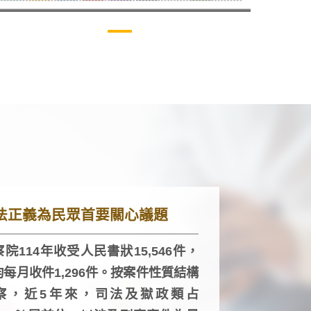
法正義為民眾首要關心議題
院114年收受人民書狀15,546件，
均每月收件1,296件。按案件性質結構
察，近5年來，司法及獄政類占