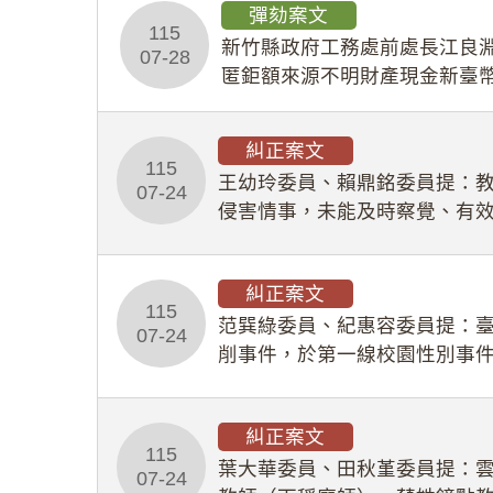
彈劾案文
115
新竹縣政府工務處前處長江良淵
07-28
匿鉅額來源不明財產現金新臺幣
共安全，圖利默許建商於停工
糾正案文
115
王幼玲委員、賴鼎銘委員提：
07-24
侵害情事，未能及時察覺、有
及「職業安全衛生法」所定維
糾正案文
115
范巽綠委員、紀惠容委員提：
07-24
削事件，於第一線校園性別事
功能，不僅首份調查報告漏未
糾正案文
115
葉大華委員、田秋堇委員提：
07-24