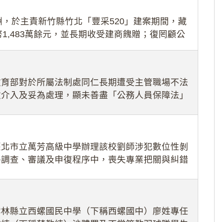
，於主責新竹縣竹北「豐采520」建案期間，藏
1,483萬餘元，並長期收受建商餽贈；復罔顧公
期間
教育部對於所屬法制處同仁長期遭受主管職場不法
效介入及妥為處理，顯未善盡「公務人員保障法」
護公務人員
臺北市立萬芳高級中學辦理該校劉師涉犯數位性剝
件調查、審議及申復程序中，喪失專業把關與糾錯
審酌師生不
雲林縣立西螺國民中學（下稱西螺國中）廖姓專任