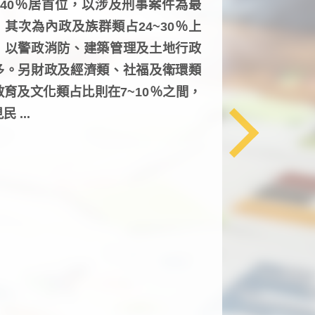
6~40％居首位，以涉及刑事案件為最
，其次為內政及族群類占24~30％上
，以警政消防、建築管理及土地行政
多。另財政及經濟類、社福及衛環類
教育及文化類占比則在7~10％之間，
民 ...