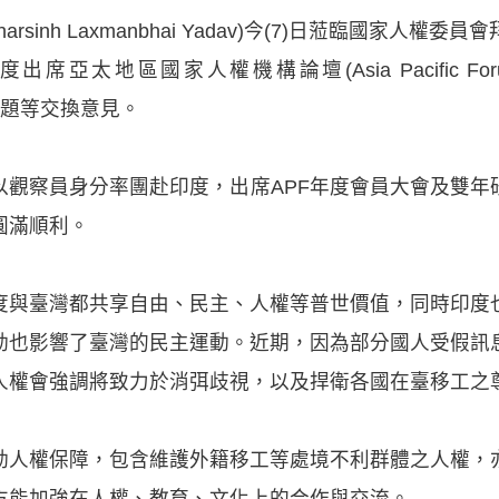
rsinh Laxmanbhai Yadav)今(7)日蒞臨國家人
太地區國家人權機構論壇(Asia Pacific Forum of N
及人權議題等交換意見。
以觀察員身分率團赴印度，出席APF年度會員大會及雙年
圓滿順利。
度與臺灣都共享自由、民主、人權等普世價值，同時印度
動也影響了臺灣的民主運動。近期，因為部分國人受假訊
人權會強調將致力於消弭歧視，以及捍衛各國在臺移工之
動人權保障，包含維護外籍移工等處境不利群體之人權，
方能加強在人權、教育、文化上的合作與交流。