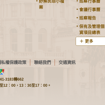
紓解民怨小檔
巡察行事曆
案
會議行事曆
巡察報告
保有及管理個
資項目總表
更多
隱私權保護政策
聯絡我們
交通資訊
1-3183轉662
2：00，13：30至17：00。