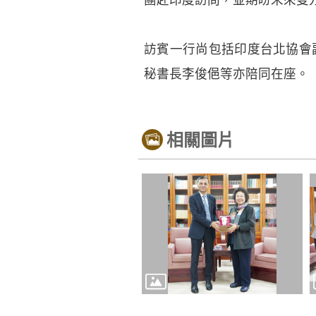
訪賓一行尚包括印度台北協會副會
秘書長李俊俋等亦陪同在座。
相關圖片