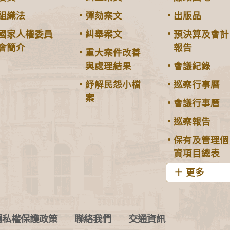
組織法
彈劾案文
出版品
國家人權委員
糾舉案文
預決算及會計
會簡介
報告
重大案件改善
與處理結果
會議紀錄
紓解民怨小檔
巡察行事曆
案
會議行事曆
巡察報告
保有及管理個
資項目總表
更多
隱私權保護政策
聯絡我們
交通資訊