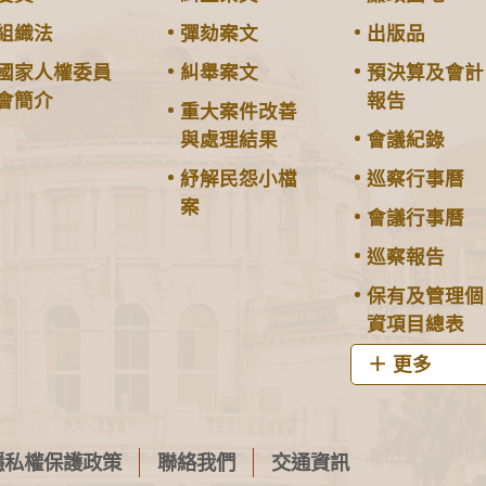
組織法
彈劾案文
出版品
國家人權委員
糾舉案文
預決算及會計
會簡介
報告
重大案件改善
與處理結果
會議紀錄
紓解民怨小檔
巡察行事曆
案
會議行事曆
巡察報告
保有及管理個
資項目總表
更多
隱私權保護政策
聯絡我們
交通資訊