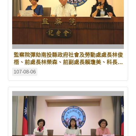
監察院彈劾南投縣政府社會及勞動處處長林俊
梧、前處長林榮森、前副處長賴瓊美、科長王
基祥、辦事員劉佳萍、臺灣臺中地方法院少年
107-08-06
保護官沐士芬、臺灣南投地方法院少年保護官
林芝君及臺灣屏東地方法院前少年保護官朱銀
雪