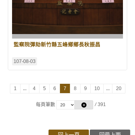
監察院彈劾新竹縣五峰鄉鄉長秋振昌
107-08-03
1
...
4
5
6
7
8
9
10
...
20
每頁筆數
/
391
回上一頁
回最上面