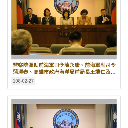
監察院彈劾前海軍司令陳永康、前海軍副司令
蒲澤春、高雄市政府海洋局前局長王端仁及行
政院農業委員會漁業署研究員陳文深
108-02-27