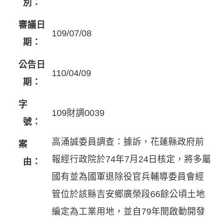
別：
審議日
109/07/08
期：
公告日
110/04/09
期：
字
109財調0039
號：
高涌誠委員調查：據訴，花蓮縣政府前
案
報經行政院於74年7月24日核定，將多屬
由：
國有並為國軍退除役官兵輔導委員會經
管位於該縣吉安鄉廣榮段66餘公頃土地
編定為工業用地，並自79年間啟動開發