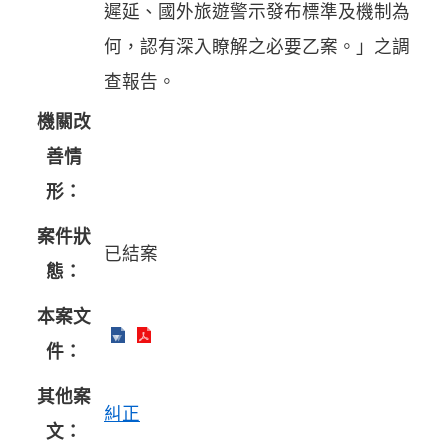
遲延、國外旅遊警示發布標準及機制為
何，認有深入瞭解之必要乙案。」之調
查報告。
機關改
善情
形：
案件狀
已結案
態：
本案文
件：
其他案
糾正
文：