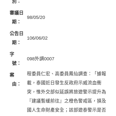
別：
審議日
98/05/20
期：
公告日
106/06/02
期：
字
098外調0007
號：
程委員仁宏、高委員鳳仙調查：「據報
案
載，泰國近日發生反政府示威流血衝
由：
突，惟外交部似延誤將旅遊警示提升為
『建議暫緩前往』之橙色警戒區，損及
國人生命財產安全；該部遊泰警示是否