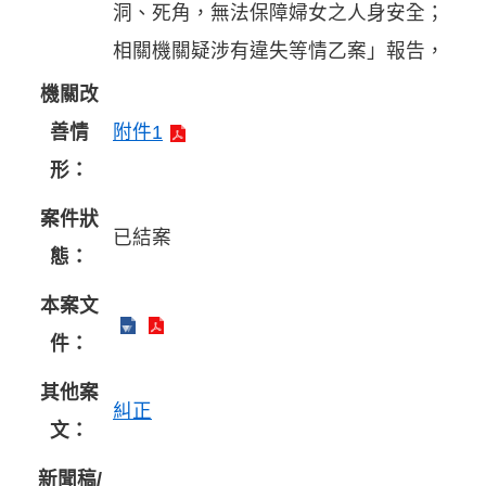
洞、死角，無法保障婦女之人身安全；
相關機關疑涉有違失等情乙案」報告，
機關改
善情
附件1
形：
案件狀
已結案
態：
本案文
件：
其他案
糾正
文：
新聞稿/