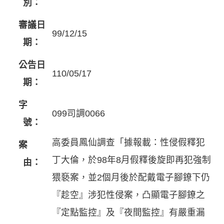
別：
審議日
99/12/15
期：
公告日
110/05/17
期：
字
099司調0066
號：
高委員鳳仙調查「據報載：性侵假釋犯
案
丁大倫，於98年8月假釋後旋即再犯強制
由：
猥褻案，並2個月後於配戴電子腳鐐下仍
『趁空』涉犯性侵案，凸顯電子腳鐐之
『定點監控』及『夜間監控』有嚴重漏