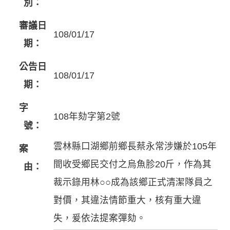
別：
審議日
108/01/17
期：
公告日
108/01/17
期：
字
108年劾字第2號
號：
雲林縣口湖鄉前鄉長蔡永常涉嫌於105年
案
間收受鄉民交付之烏魚胗20斤，作為其
由：
裁示錄用林○○成為該鄉正式清潔隊員之
對價，其違法情節重大，核有重大違
失，爰依法提案彈劾。