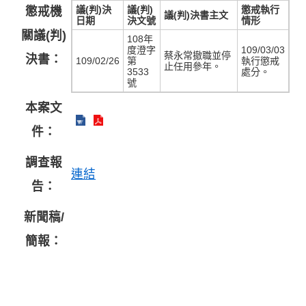
議(判)決
議(判)
懲戒執行
懲戒機
議(判)決書主文
日期
決文號
情形
關議(判)
108年
度澄字
109/03/03
蔡永常撤職並停
決書：
109/02/26
第
執行懲戒
止任用參年。
3533
處分。
號
本案文
件：
調查報
連結
告：
新聞稿/
簡報：