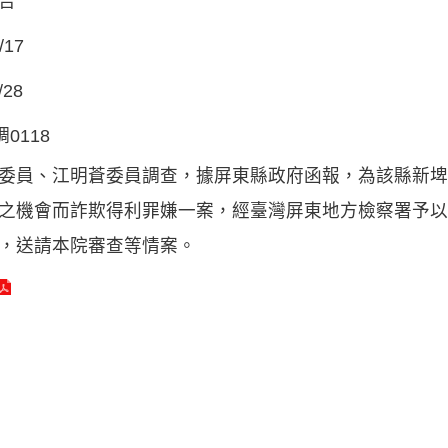
告
/17
/28
調0118
委員、江明蒼委員調查，據屏東縣政府函報，為該縣新埤
之機會而詐欺得利罪嫌一案，經臺灣屏東地方檢察署予以
，送請本院審查等情案。