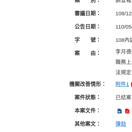
類 別：
調查報
審議日期：
108/12
公告日期：
110/05
字 號：
108內
李月德
案 由：
職務上
法規定
機關改善情形：
附件1
案件狀態：
已結案
本案文件：
其他案文：
彈劾