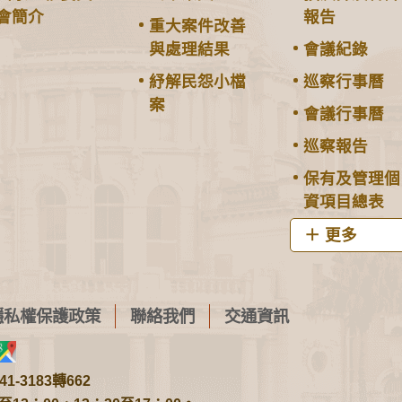
會簡介
報告
重大案件改善
與處理結果
會議紀錄
紓解民怨小檔
巡察行事曆
案
會議行事曆
巡察報告
保有及管理個
資項目總表
更多
隱私權保護政策
聯絡我們
交通資訊
1-3183轉662