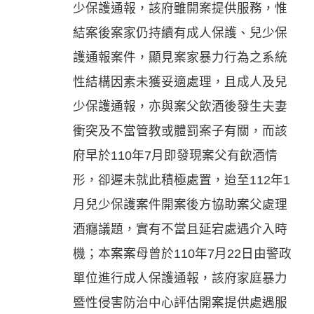
少保護通報，該府雖開案提供服務，惟
結案後案家仍持續有成人保護、兒少保
護通報案件，顯見案家暴力行為之系統
性結構因素未獲妥適處理，且成人及兒
少保護通報，亦與案父飲酒後發生夫妻
衝突及不當管教或體罰案子有關，而該
府早於110年7月即發現案父有飲酒情
形，卻遲未就此積極處置，迨至112年1
月兒少保護案件開案後方協助案父處理
酒癮議題，實有不當且延宕處遇介入時
機；本案案母曾於110年7月22日由警政
單位進行成人保護通報，該府家庭暴力
暨性侵害防治中心評估開案提供處遇服