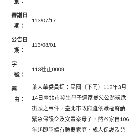
別：
審議日
113/07/17
期：
公告日
113/08/01
期：
字
113社正0009
號：
葉大華委員提：民國（下同）112年3月
案
14日臺北市發生母子遭家暴父公然罰跪
由：
街頭之事件，臺北市政府雖依職權聲請
緊急保護令及安置案母子，然案家自106
年起即陸續有脆弱家庭、成人保護及兒