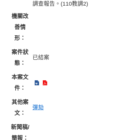
調查報告。(110教調2)
機關改
善情
形：
案件狀
已結案
態：
本案文
件：
其他案
彈劾
文：
新聞稿/
簡報：