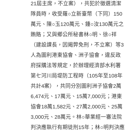
21屆主席，不立案），共犯於徵選清潔
隊員時，收受羅○立新臺幣（下同）150
萬元、陳○玉120萬元、鍾○汝130萬元之
賄賂；又與鄉公所秘書林○明、徐○祥
（建設課長，因揭弊免刑，不立案）等3
人為圖利港東協會、洲子協會，違反政
府採購法等規定，於辦理經濟部水利署
第七河川局堤防工程時（105年至108年
共計4案），共同分別圖利洲子協會2萬
6,474元、17萬元、15萬7,000元；港東
協會18萬1,582元、27萬2,000元、25萬
3,000元、28萬元。林○華業經一審法院
判決應執行有期徒刑15年；林○明判決應