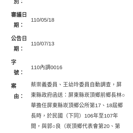
別：
審議日
110/05/18
期：
公告日
110/07/13
期：
字
110內調0016
號：
蔡崇義委員、王幼玲委員自動調查，屏
案
東縣政府函送：屏東縣崁頂鄉前鄉長林○
由：
華擔任屏東縣崁頂鄉公所第17、18屆鄉
長時，於民國（下同）106年至107年
間，與郭○良（崁頂鄉代表會第20、第