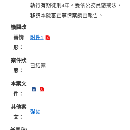
執行有期徒刑4年。爰依公務員懲戒法，
移請本院審查等情案調查報告。
機關改
善情
附件1
形：
案件狀
已結案
態：
本案文
件：
其他案
彈劾
文：