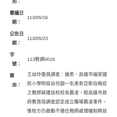
別：
審議日
113/05/16
期：
公告日
113/05/23
期：
字
113教調0016
號：
王幼玲委員調查：據悉，高雄市福安國
案
民小學附設幼兒園一名患有亞斯伯格症
由：
之教師疑遭該校校長霸凌，經高雄市政
府教育局調查認定成立職場霸凌事件，
惟校方仍啟動不適任教師處理機制將該