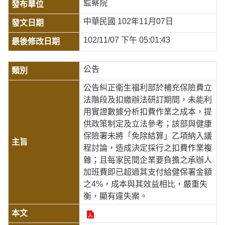
監察院
中華民國 102年11月07日
102/11/07 下午 05:01:43
公告
公告糾正衛生福利部於補充保險費立
法階段及扣繳辦法研訂期間，未能利
用實證數據分析扣費作業之成本，提
供政策制定及立法參考；該部與健康
保險署未將「免除結算」乙項納入議
程討論，造成決定採行之扣費作業複
雜；且每家民間企業要負擔之承辦人
加班費即已超過其支付給健保署金額
之4%，成本與其效益相比，嚴重失
衡，顯有違失案。