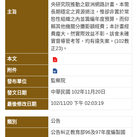
央研究院推動之歐洲網路計畫，本需
長期穩定之資源挹注，惟卻非置於常
態性組織之內並籌編年度預算，而仰
賴其他機關分攤鉅額經費；本計畫經
費龐大，然實際效益不彰，該會未確
實督導管考等，均有違失案。(102教
正23)。
監察院
中華民國 102年11月20日
102/11/20 下午 02:03:19
公告
公告糾正教育部96及97年度編製國