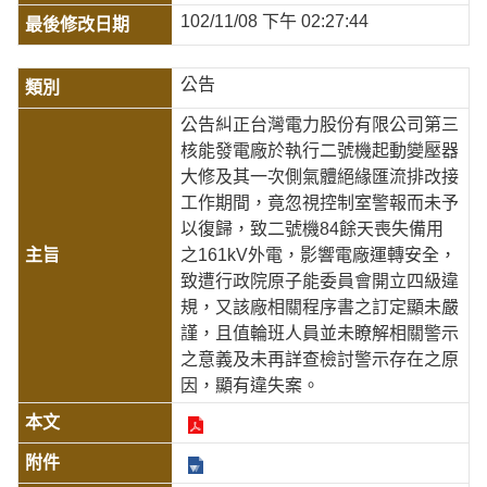
102/11/08 下午 02:27:44
公告
公告糾正台灣電力股份有限公司第三
核能發電廠於執行二號機起動變壓器
大修及其一次側氣體絕緣匯流排改接
工作期間，竟忽視控制室警報而未予
以復歸，致二號機84餘天喪失備用
之161kV外電，影響電廠運轉安全，
致遭行政院原子能委員會開立四級違
規，又該廠相關程序書之訂定顯未嚴
謹，且值輪班人員並未瞭解相關警示
之意義及未再詳查檢討警示存在之原
因，顯有違失案。