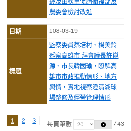
鈴及田秋堇促請衛福部及
農委會檢討改進
108-03-19
監察委員蔡培村、楊美鈴
巡察高雄市 拜會議長許崑
源、市長韓國瑜，瞭解高
雄市市政推動情形、地方
輿情，實地視察澄清湖球
場整修及經營管理情形
1
2
3
/
43
每頁筆數