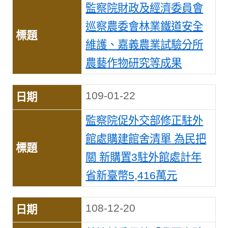
監察院財政及經濟委員會
巡察農委會林業鐵道安全
維護、嘉義農業試驗分所
農藝作物研究等成果
109-01-22
監察院促外交部修正駐外
館處購建館舍清單 為民把
關 新購置3駐外館處計年
省新臺幣5,416萬元
108-12-20