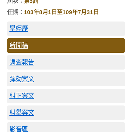
屆次：
第5屆
任期：
103年8月1日至109年7月31日
學經歷
新聞稿
調查報告
彈劾案文
糾正案文
糾舉案文
影音區