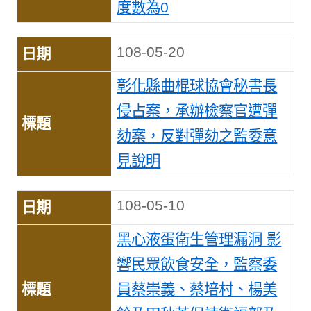
度數為0
108-05-20
彰化縣曲棍球協會秘書長
侵占案，承辦檢察官遭彈
劾案，反對彈劾之監委意
見說明
108-05-10
黑心液蛋衛生管理漏洞 影
響民眾飲食安全，監察委
員蔡崇義、蔡培村、楊美